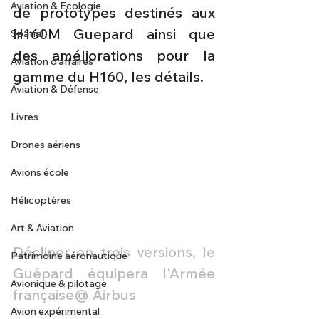
Aviation & Ecologie
de prototypes destinés aux 
H160M Guepard ainsi que 
Spatial
des améliorations pour la 
Aviation d'affaires
gamme du H160, les détails. 
Aviation & Défense
Livres
Drones aériens
Avions école
Hélicoptères
Art & Aviation
Décliner en trois versions, le 
Patrimoine aéronautique
Guépard équipera l'Armée 
Avionique & pilotage
française@ Airbus 
Avion expérimental