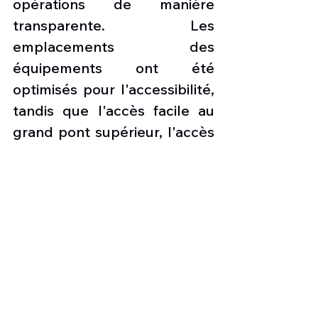
opérations de manière 
transparente. Les 
emplacements des 
équipements ont été 
optimisés pour l'accessibilité, 
tandis que l'accès facile au 
grand pont supérieur, l'accès 
au moteur via un panneau 
pare-feu et le retrait facile 
des capots du moteur et de 
la boîte de vitesses principale 
font partie des innovations du 
H160.
Avec son plan de 
maintenance léger aligné 