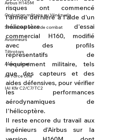
Airbus H145M
risques ont commencé 
Opération militaire au Vénézuela
l'année dernière à l'aide d'un 
hélicoptère d'essai 
Simulateur avion de combat
commercial H160, modifié 
Avionneurs
avec des profils 
Tiltrotors
représentatifs de 
l'équipement militaire, tels 
Avion secret
que des capteurs et des 
Air Force One
aides défensives, pour vérifier 
IAI Kfir C2/C7/TC2
les performances 
aérodynamiques de 
l'hélicoptère.
Il reste encore du travail aux 
ingénieurs d’Airbus sur la 
version H160M, dont 