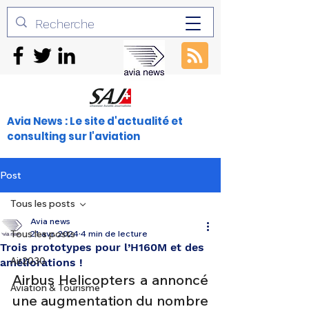
Avia News : Le site d'actualité et
consulting sur l'aviation
Post
Tous les posts
Avia news
Tous les posts
21 avr. 2024
4 min de lecture
Trois prototypes pour l’H160M et des
Air2030
améliorations !
Airbus Helicopters a annoncé 
Aviation & Tourisme
une augmentation du nombre 