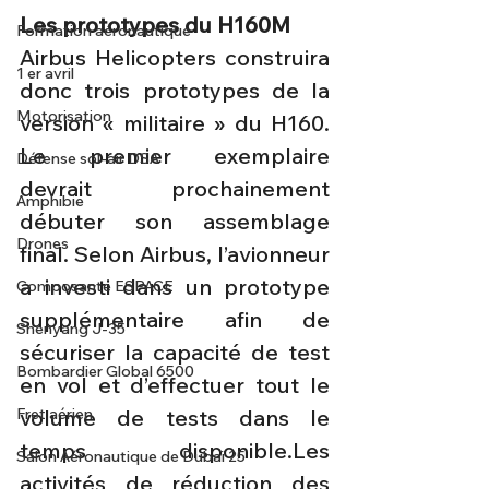
Les prototypes du H160M
Formation aéronautique
Airbus Helicopters construira 
1 er avril
donc trois prototypes de la 
Motorisation
version « militaire » du H160. 
Le premier exemplaire 
Défense sol-air DSA
devrait prochainement 
Amphibie
débuter son assemblage 
Drones
final. Selon Airbus, l’avionneur 
a investi dans un prototype 
Composante ESPACE
supplémentaire afin de 
Shenyang J-35
sécuriser la capacité de test 
Bombardier Global 6500
en vol et d’effectuer tout le 
Fret aérien
volume de tests dans le 
temps disponible.Les 
Salon Aéronautique de Dubaï 25
activités de réduction des 