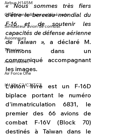
Airbus H145M
« Nous sommes très fiers 
d'être le berceau mondial du 
Opération militaire au Vénézuela
F-16 et de soutenir les 
Simulateur avion de combat
capacités de défense aérienne 
Avionneurs
de Taïwan »,
 a déclaré M. 
Tiltrotors
Timmons dans un 
communiqué accompagnant 
Avion secret
les images.
Air Force One
IAI Kfir C2/C7/TC2
L'avion livré est un F-16D 
biplace portant le numéro 
d'immatriculation 6831, le 
premier des 66 avions de 
combat F-16V (Block 70) 
destinés à Taïwan dans le 