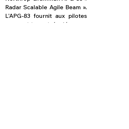
Radar Scalable Agile Beam ». 
L'APG-83 fournit aux pilotes 
une vision inégalée en 
matière de détail de la zone 
de cibles et d’affichages 
cartographiques numériques 
couplés à un système IRST. 
L’avionique est également 
améliorée avec un écran 
géant 6 x 8 central (CPD) à 
haute résolution, un nouveau 
bus de données à haute 
vitesse. Les capacités 
opérationnelles sont 
améliorées grâce à un 