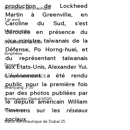
production de Lockheed 
Formation aéronautique
Martin à Greenville, en 
1 er avril
Caroline du Sud, s'est 
Motorisation
déroulée en présence du 
vice-ministre taïwanais de la 
Défense sol-air DSA
Défense, Po Horng-huei, et 
Amphibie
du représentant taïwanais 
Drones
aux États-Unis, Alexander Yui.
L'événement a été rendu 
Composante ESPACE
public pour la première fois 
Shenyang J-35
par des photos publiées par 
Bombardier Global 6500
le député américain William 
Timmons sur les 
réseaux 
Fret aérien
sociaux.
Salon Aéronautique de Dubaï 25