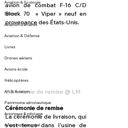
Aviation & Ecologie
avion de combat F-16 C/D 
Block 70  « Viper » neuf en 
Spatial
provenance des États-Unis.
Aviation d'affaires
Aviation & Défense
Livres
Drones aériens
Avions école
Hélicoptères
Cérémonie de remise @ LM
Art & Aviation
Patrimoine aéronautique
Cérémonie de remise
Avionique & pilotage
La cérémonie de livraison, qui 
s'est tenue dans l'usine de 
Avion expérimental