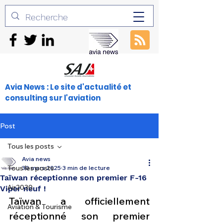
Avia News : Le site d'actualité et
consulting sur l'aviation
Post
Tous les posts
Avia news
Tous les posts
30 mars 2025
3 min de lecture
Taïwan réceptionne son premier F-16
Air2030
Viper neuf !
Taïwan a officiellement 
Aviation & Tourisme
réceptionné son premier 