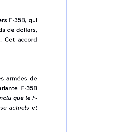
rs F-35B, qui 
ds de dollars, 
.
Cet accord 
es armées de 
riante F-35B 
clu que le F-
e actuels et 