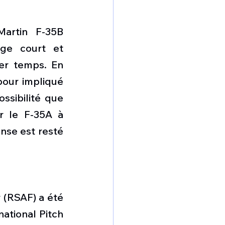
artin F-35B 
ge court et 
er temps. En 
pour impliqué 
sibilité que 
r le F-35A à 
nse est resté 
 (RSAF) a été 
ational Pitch 