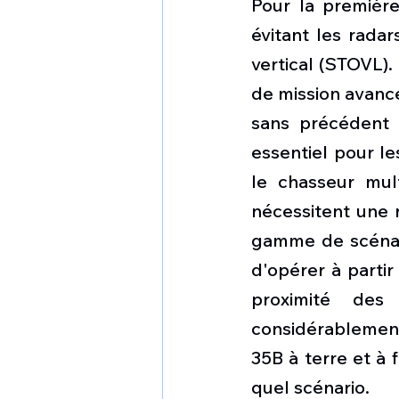
Pour la première 
évitant les radar
vertical (STOVL).
de mission avancé
sans précédent 
essentiel pour le
le chasseur mul
nécessitent une r
gamme de scénari
d'opérer à partir
proximité des
considérablement
35B à terre et à 
quel scénario.