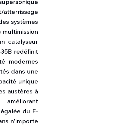
 supersonique 
atterrissage 
 des systèmes 
 multimission 
n catalyseur 
35B redéfinit 
ité modernes 
tés dans une 
acité unique 
es austères à 
améliorant 
négalée du F-
ans n'importe 