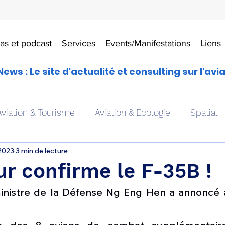
as et podcast
Services
Events/Manifestations
Liens
News : Le site d'actualité et consulting sur l'avi
Aviation & Tourisme
Aviation & Ecologie
Spatial
 2023
3 min de lecture
es
Drones aériens
Avions école
Hélicoptère
r confirme le F-35B !
inistre de la Défense Ng Eng Hen a annoncé 
Avionique & pilotage
Avion expérimental
Form