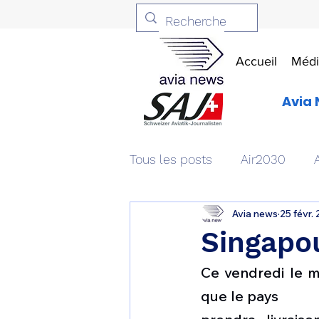
Accueil
Médi
Avia 
Tous les posts
Air2030
Avia news
25 févr.
Aviation & Défense
Livr
Singapou
Ce vendredi le m
Patrimoine aéronautique
que le pays