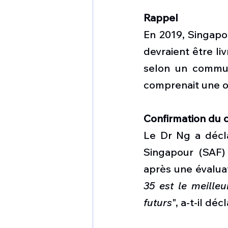
Rappel
En 2019, Singapou
devraient être liv
selon un commu
comprenait une op
Confirmation du 
Le Dr Ng a décl
Singapour (SAF) 
après une évalua
35 est le meille
futurs
", a-t-il dé