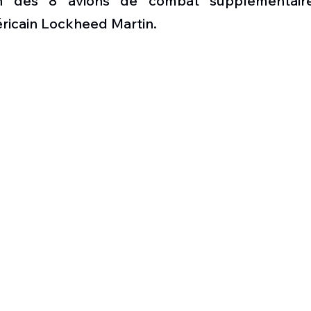
son des 8 avions de combat supplémentair
Défense sol-air DSA
Amphibie
Drones
C
ricain Lockheed Martin. 
ier Global 6500
Fret aérien
Salon Aéronautiqu
 militaire au Vénézuela
Simulateur avion de comba