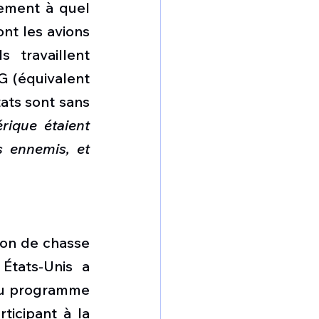
ement à quel 
nt les avions 
 travaillent 
 (équivalent 
ats sont sans 
ique étaient 
 ennemis, et 
on de chasse 
tats-Unis a 
du programme 
ticipant à la 