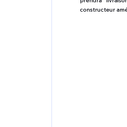
prendra livrai
1 er avril
Motorisation
constructeur amé
Shenyang J-35
Bombard
Airbus H145M
Opération
Tiltrotors