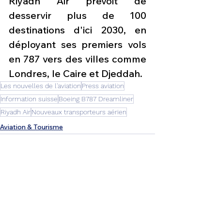
Riyadh Air prévoit de 
desservir plus de 100 
destinations d'ici 2030, en 
déployant ses premiers vols 
en 787 vers des villes comme 
Londres, le Caire et Djeddah.
Les nouvelles de l'aviation
Press aviation
Information suisse
Boeing B787 Dreamliner
Riyadh Air
Nouveaux transporteurs aérien
Aviation & Tourisme
Voir tout
Posts récents