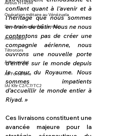
Airbus H145M
confiant quant à l'avenir et à 
Opération militaire au Vénézuela
l'héritage que nous sommes 
en train de bâtir. Nous ne nous 
Simulateur avion de combat
contentons pas de créer une 
Avionneurs
compagnie aérienne, nous 
Tiltrotors
ouvrons une nouvelle porte 
Avion secret
d'entrée sur le monde depuis 
le cœur du Royaume. Nous 
Air Force One
sommes impatients 
IAI Kfir C2/C7/TC2
d'accueillir le monde entier à 
Riyad. »
Ces livraisons constituent une 
avancée majeure pour la 
stratégie aéronautique du 