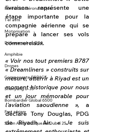
livraison représente une 
Formation aéronautique
étape importante pour la 
1 er avril
compagnie aérienne qui se 
Motorisation
prépare à lancer ses vols 
commerciaux.
Défense sol-air DSA
Amphibie
« Voir nos tout premiers B787 
Drones
« Dreamliners » construits sur 
Composante ESPACE
mesure, atterrir à Riyad est un 
moment historique pour nous 
Shenyang J-35
et un jour mémorable pour 
Bombardier Global 6500
l'aviation saoudienne »,
 a 
Fret aérien
déclaré Tony Douglas, PDG 
de Riyadh Air. 
« Je suis 
Salon Aéronautique de Dubaï 25
extrêmement enthousiaste et 