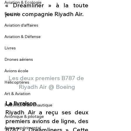
Aviation & Ecologie
« Dreamliner » à la toute 
jeune compagnie Riyadh Air.
Spatial
Aviation d'affaires
Aviation & Défense
Livres
Drones aériens
Avions école
Les deux premiers B787 de 
Hélicoptères
Riyadh Air @ Boeing
Art & Aviation
La livraison
Patrimoine aéronautique
Riyadh Air a reçu ses deux 
Avionique & pilotage
premiers avions de ligne, des 
Avion expérimental
B787 « Dreamliners ». Cette 