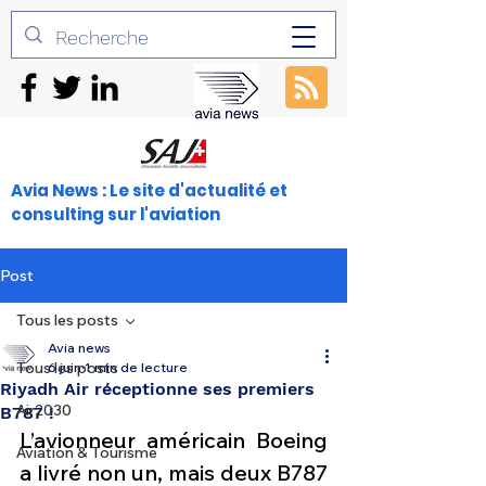
Avia News : Le site d'actualité et
consulting sur l'aviation
Post
Tous les posts
Avia news
Tous les posts
6 juin
1 min de lecture
Riyadh Air réceptionne ses premiers
Air2030
B787 !
L’avionneur américain Boeing 
Aviation & Tourisme
a livré non un, mais deux B787 