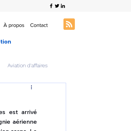
À propos
Contact
ation
Aviation d'affaires
s
Art & Aviation
 est arrivé 
ation aéronautique
gnie aérienne 