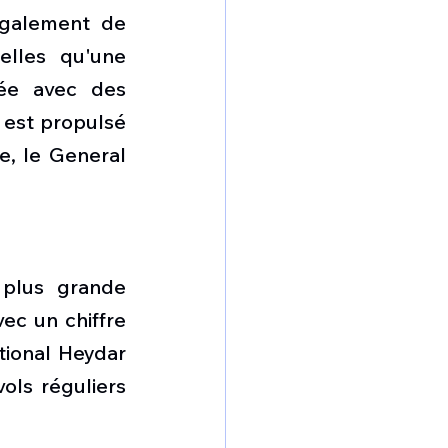
également de 
lles qu'une 
ée avec des 
 est propulsé 
, le General 
plus grande 
c un chiffre 
tional Heydar 
ls réguliers 