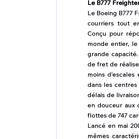
Le B777 Freighte
Le Boeing B777 Fr
courriers tout e
Conçu pour répo
monde entier, le 
grande capacité.
de fret de réalis
moins d’escales e
dans les centres 
délais de livrais
en douceur aux op
flottes de 747 ca
Lancé en mai 200
mêmes caractéris