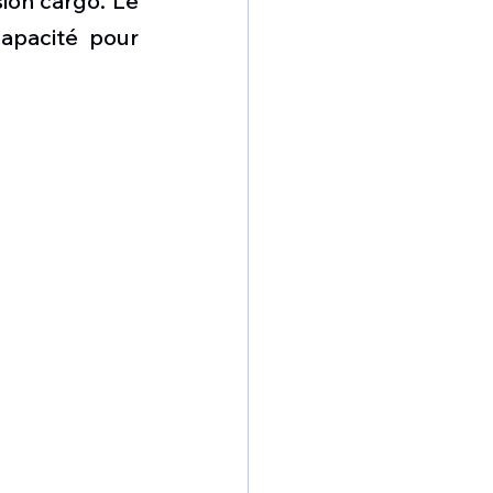
ion cargo. Le 
omposante ESPACE
pacité pour 
e de Dubaï 25
t
Avionneurs