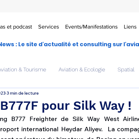
as et podcast
Services
Events/Manifestations
Liens
News : Le site d'actualité et consulting sur l'avi
Aviation & Tourisme
Aviation & Ecologie
Spatial
023
3 min de lecture
es
Drones aériens
Avions école
Hélicoptère
B777F pour Silk Way !
ng B777 Freighter de Silk Way West Airlines
Avionique & pilotage
Avion expérimental
Form
éroport international Heydar Aliyev.  La compa