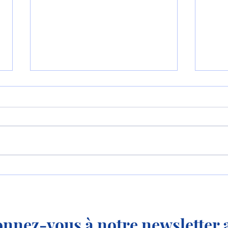
Le premier MC-21-310 de
Aero
série effectue son premier
mode
vol !
nnez-vous à notre newsletter a