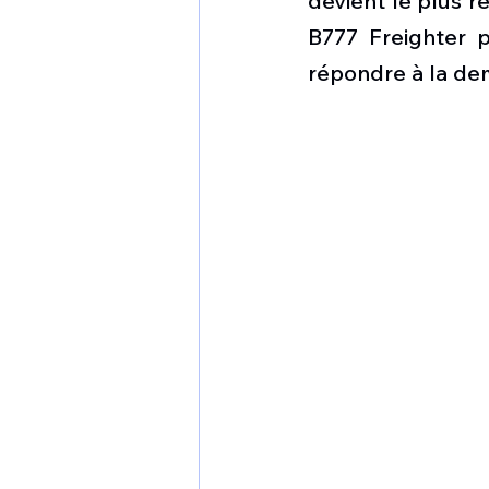
devient le plus r
1 er avril
Motorisation
B777 Freighter 
répondre à la de
Shenyang J-35
Bombard
Airbus H145M
Opération
Tiltrotors