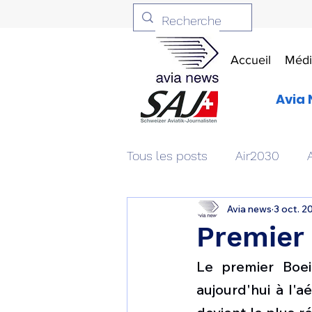
Accueil
Médi
Avia 
Tous les posts
Air2030
Avia news
3 oct. 2
Aviation & Défense
Livr
Premier 
Le premier Boei
Patrimoine aéronautique
aujourd'hui à l'a