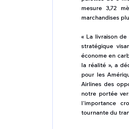
mesure 3,72 mè
marchandises plus
« La livraison d
stratégique visa
économe en carbu
la réalité », a d
pour les Amériqu
Airlines des opp
notre portée ver
l'importance c
tournante du tran