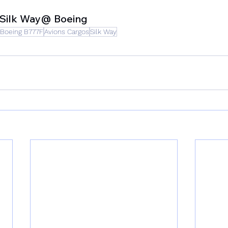
 Silk Way@ Boeing
Boeing B777F
Avions Cargos
Silk Way