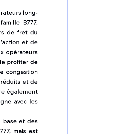
érateurs long-
amille B777. 
s de fret du 
action et de 
x opérateurs 
e profiter de 
e congestion 
réduits et de 
gre également 
igne avec les 
 base et des 
77, mais est 