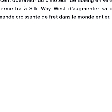
écent opérateur du bimoteur  de Boeing en vers
Défense sol-air DSA
Amphibie
Drones
C
permettra à Silk Way West d'augmenter sa ca
mande croissante de fret dans le monde entier.
ier Global 6500
Fret aérien
Salon Aéronautiqu
 militaire au Vénézuela
Simulateur avion de comba