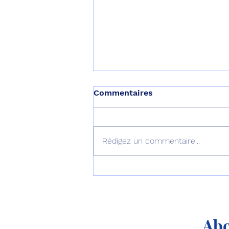
Commentaires
Rédigez un commentaire...
Le septième B777-9
décolle pour son premier
vol !
Abo