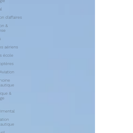
gie
al
on d'affaires
ion &
nse
s
s aériens
s école
optères
 Aviation
moine
autique
ique &
age
rimental
ation
autique
vril