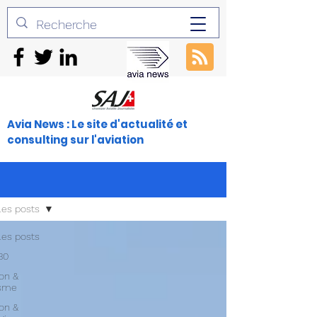
Avia News : Le site d'actualité et
consulting sur l'aviation
les posts
les posts
30
ion &
isme
ion &