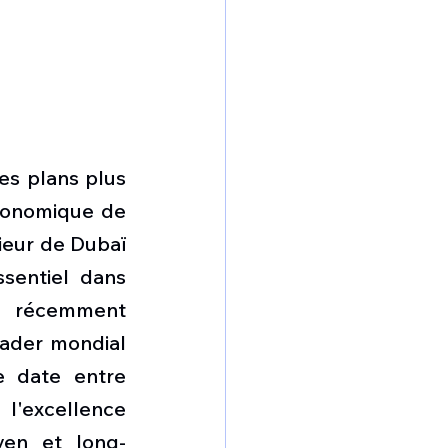
s plans plus 
conomique de 
ieur de Dubaï 
sentiel dans 
 récemment 
ader mondial 
e date entre 
l'excellence 
yen et long-