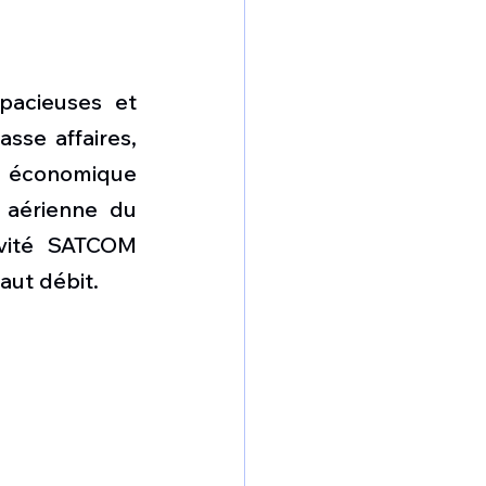
pacieuses et 
sse affaires, 
 économique 
aérienne du 
vité SATCOM 
aut débit.