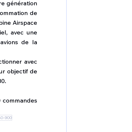
e génération 
sommation de 
bine Airspace 
el, avec une 
vions de la 
tionner avec 
r objectif de 
30.
40 commandes 
50-900