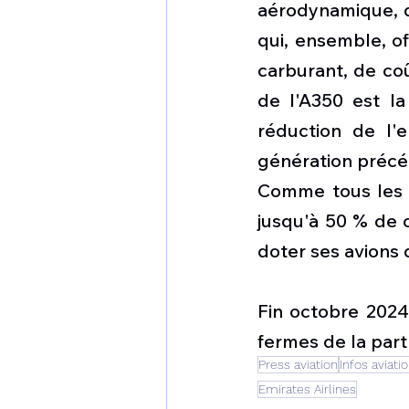
aérodynamique, d
qui, ensemble, o
carburant, de coû
de l'A350 est la
réduction de l'
génération précé
Comme tous les a
jusqu'à 50 % de c
doter ses avions 
Fin octobre 2024
fermes de la part
Press aviation
Infos aviati
Emirates Airlines