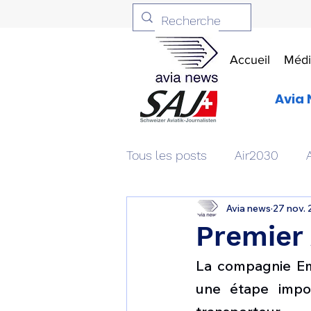
Accueil
Médi
Avia 
Tous les posts
Air2030
Avia news
27 nov.
Aviation & Défense
Livr
Premier
La compagnie Emi
Patrimoine aéronautique
une étape impor