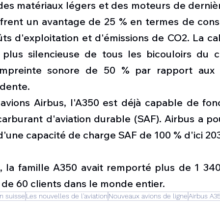
es matériaux légers et des moteurs de dernièr
ffrent un avantage de 25 % en termes de con
ts d'exploitation et d'émissions de CO2. La ca
 plus silencieuse de tous les bicouloirs du ci
empreinte sonore de 50 % par rapport aux a
dente.
vions Airbus, l'A350 est déjà capable de fonc
arburant d'aviation durable (SAF). Airbus a pou
d'une capacité de charge SAF de 100 % d'ici 20
, la famille A350 avait remporté plus de 1 3
 de 60 clients dans le monde entier.
on suisse
Les nouvelles de l'aviation
Nouveaux avions de ligne
Airbus A3