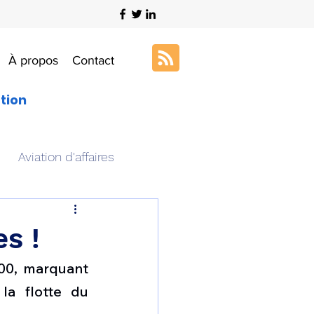
À propos
Contact
ation
Aviation d'affaires
s
Art & Aviation
s !
00, marquant 
ation aéronautique
a flotte du 