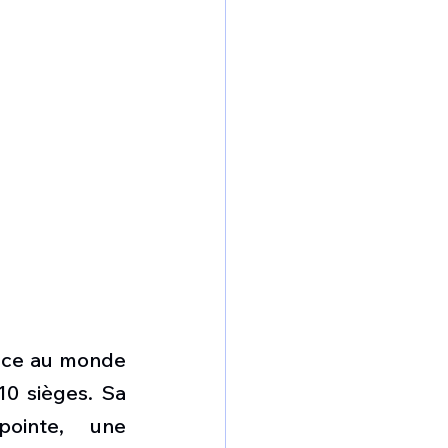
cace au monde 
0 sièges. Sa 
ointe, une 