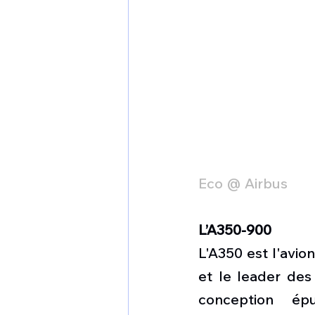
Eco @ Airbus
L’A350-900
L'A350 est l'avio
et le leader des
conception ép