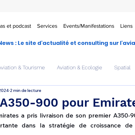
as et podcast
Services
Events/Manifestations
Liens
News : Le site d'actualité et consulting sur l'avi
Aviation & Tourisme
Aviation & Ecologie
Spatial
 2024
2 min de lecture
es
Drones aériens
Avions école
Hélicoptère
 A350-900 pour Emirate
rates a pris livraison de son premier A350-9
Avionique & pilotage
Avion expérimental
Form
tante dans la stratégie de croissance de l