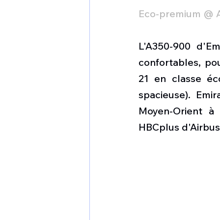
Eco-premium @ A
L'A350-900 d'Em
confortables, pou
21 en classe éc
spacieuse). Emi
Moyen-Orient à 
HBCplus d'Airbus,