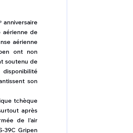
anniversaire 
 aérienne de 
nse aérienne 
pen ont non 
t soutenu de 
sponibilité 
ntissent son 
ique tchèque 
urtout après 
mée de l’air 
-39C Gripen 