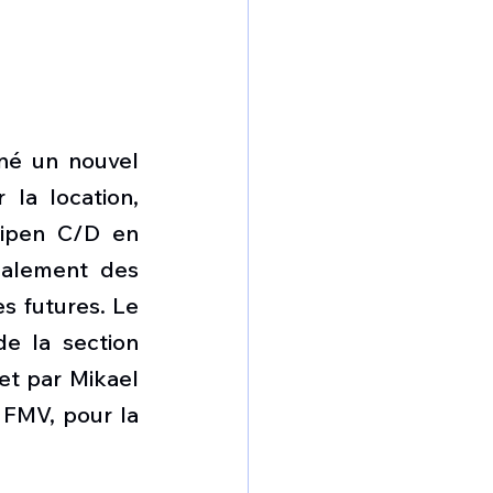
né un nouvel 
la location, 
ripen C/D en 
alement des 
s futures. Le 
e la section 
t par Mikael 
FMV, pour la 