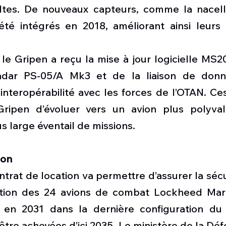
ltes. De nouveaux capteurs, comme la nacell
 été intégrés en 2018, améliorant ainsi leurs 
 le Gripen a reçu la mise à jour logicielle MS2
 radar PS-05/A Mk3 et de la liaison de donn
l’interopérabilité avec les forces de l’OTAN. Ces
ripen d’évoluer vers un avion plus polyvale
us large éventail de missions.
ion
ntrat de location va permettre d’assurer la sécu
uction des 24 avions de combat Lockheed Mart
r en 2031 dans la dernière configuration du 
 être achevées d’ici 2035. Le ministère de la Dé