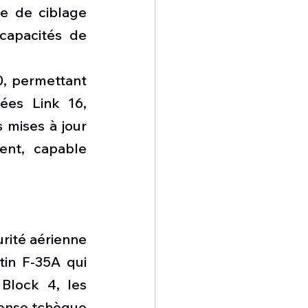
e de ciblage 
capacités de 
0, permettant 
ées Link 16, 
 mises à jour 
nt, capable 
rité aérienne 
in F-35A qui 
Block 4, les 
fense tchèque 