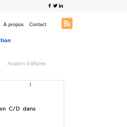
À propos
Contact
ation
Aviation d'affaires
s
Art & Aviation
en C/D dans 
ation aéronautique