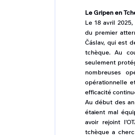
Le Gripen en Tch
Le 18 avril 2025,
du premier atter
Čáslav, qui est 
tchèque. Au cou
seulement protég
nombreuses opér
opérationnelle e
efficacité contin
Au début des ann
étaient mal équi
avoir rejoint l’
tchèque a cherc