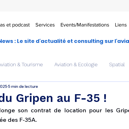
as et podcast
Services
Events/Manifestations
Liens
News : Le site d'actualité et consulting sur l'avi
Aviation & Tourisme
Aviation & Ecologie
Spatial
2025
5 min de lecture
es
Drones aériens
Avions école
Hélicoptère
du Gripen au F-35 !
longe son contrat de location pour les Grip
Avionique & pilotage
Avion expérimental
Form
ivée des F-35A. 