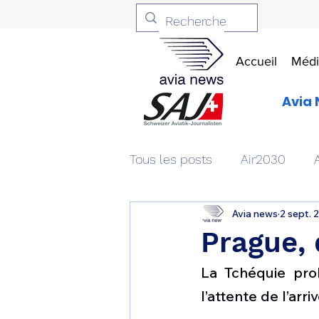
Accueil
Médi
Avia 
Tous les posts
Air2030
Avia news
2 sept. 
Aviation & Défense
Livr
Prague, 
La Tchéquie pro
Patrimoine aéronautique
l’attente de l’arr