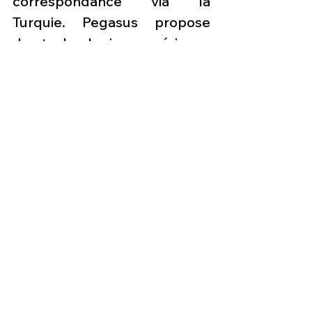
correspondance via la 
Turquie. Pegasus propose 
des technologies numériques 
et des innovations uniques 
qui améliorent l'expérience 
client et déploie des efforts 
globaux pour un avenir plus 
propre, plus égalitaire et plus 
harmonieux, avec la mission 
de moving towards a 
sustainable future.
Les nouvelles de l'aviation
Press aviation
Infos aviation suisse
Nouveaux avions de ligne
Boeing B737-10 MAX
Pegasus Airlines
Transporteurs low cost