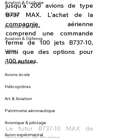
Aviation & Ecologie
jusqu'à 200 avions de type 
B737 MAX. L'achat de la 
Spatial
compagnie aérienne 
Aviation d'affaires
comprend une commande 
Aviation & Défense
ferme de 100 jets B737-10, 
Livres
ainsi que des options pour 
100 autres.
Drones aériens
Avions école
Hélicoptères
Art & Aviation
Patrimoine aéronautique
Avionique & pilotage
Le futur B737-10 MAX de 
Avion expérimental
Pegasus @ Boeing 