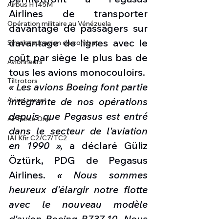
Airbus H145M
Airlines de transporter 
Opération militaire au Vénézuela
davantage de passagers sur 
davantage de lignes avec le 
Simulateur avion de combat
coût par siège le plus bas de 
Avionneurs
tous les avions monocouloirs.
Tiltrotors
« Les avions Boeing font partie 
Avion secret
intégrante de nos opérations 
depuis que Pegasus est entré 
Air Force One
dans le secteur de l'aviation 
IAI Kfir C2/C7/TC2
en 1990 »,
 a déclaré Güliz 
Öztürk, PDG de Pegasus 
Airlines. 
« Nous sommes 
heureux d'élargir notre flotte 
avec le nouveau modèle 
d'avion Boeing B737-10. Nous 