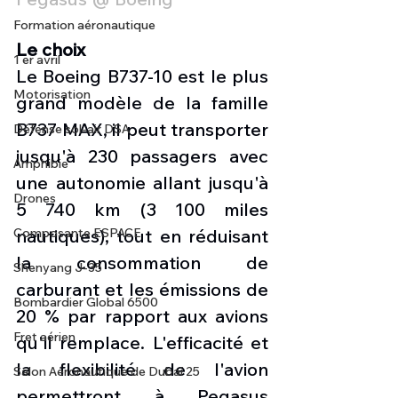
Formation aéronautique
Le choix
1 er avril
Le Boeing B737-10 est le plus 
Motorisation
grand modèle de la famille 
B737 MAX, il peut transporter 
Défense sol-air DSA
jusqu'à 230 passagers avec 
Amphibie
une autonomie allant jusqu'à 
Drones
5 740 km (3 100 miles 
Composante ESPACE
nautiques), tout en réduisant 
la consommation de 
Shenyang J-35
carburant et les émissions de 
Bombardier Global 6500
20 % par rapport aux avions 
Fret aérien
qu'il remplace. L'efficacité et 
la flexibilité de l'avion 
Salon Aéronautique de Dubaï 25
permettront à Pegasus 