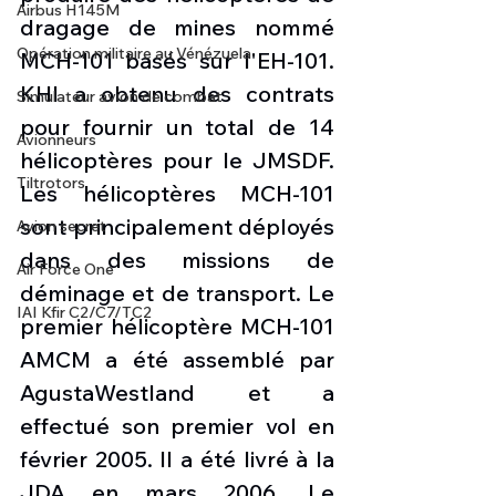
Airbus H145M
dragage de mines nommé 
Opération militaire au Vénézuela
MCH-101 basés sur l'EH-101. 
KHI a obtenu des contrats 
Simulateur avion de combat
pour fournir un total de 14 
Avionneurs
hélicoptères pour le JMSDF. 
Tiltrotors
Les hélicoptères MCH-101 
sont principalement déployés 
Avion secret
dans des missions de 
Air Force One
déminage et de transport. Le 
IAI Kfir C2/C7/TC2
premier hélicoptère MCH-101 
AMCM a été assemblé par 
AgustaWestland et a 
effectué son premier vol en 
février 2005. Il a été livré à la 
JDA en mars 2006. Le 