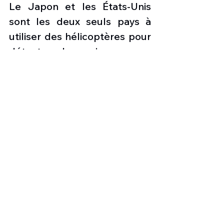
Le Japon et les États-Unis 
sont les deux seuls pays à 
utiliser des hélicoptères pour 
détecter les mines sous-
marines. D'autres pays 
utilisent une combinaison de 
méthodes, y compris le sonar 
embarqué, cuves de 
détection spécialisées en 
fibre de verre, sous-marins 
sans pilote (UUV) et 
plongeurs. Des hélicoptères 
sont parfois utilisés pour 
déployer des dispositifs de 
coupe remorqués qui 