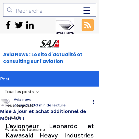
Avia News : Le site d'actualité et
consulting sur l'aviation
Post
Tous les posts
Avia news
Tous les posts
27 juin 2023
3 min de lecture
Mise à jour et achat additionnel de
Air2030
MCH-101 !
L’avionneur Leonardo et 
Aviation & Tourisme
Kawasaki Heavy Industries 