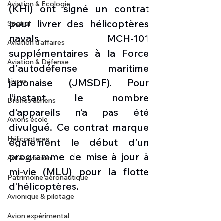
Aviation & Ecologie
(KHI) ont signé un contrat 
pour livrer des hélicoptères 
Spatial
navals MCH-101 
Aviation d'affaires
supplémentaires à la Force 
Aviation & Défense
d'autodéfense maritime 
Livres
japonaise (JMSDF). Pour 
l’instant le nombre 
Drones aériens
d’appareils n’a pas été 
Avions école
divulgué. Ce contrat marque 
Hélicoptères
également le début d'un 
programme de mise à jour à 
Art & Aviation
mi-vie (MLU) pour la flotte 
Patrimoine aéronautique
d’hélicoptères.
Avionique & pilotage
Avion expérimental