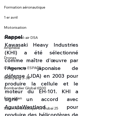
Formation aéronautique
1 er avril
Motorisation
Rappel
Défense sol-air DSA
Kawasaki Heavy Industries 
Amphibie
(KHI) a été sélectionné 
Drones
comme maître d'œuvre par 
l'Agence japonaise de 
Composante ESPACE
défense (JDA) en 2003 pour 
Shenyang J-35
produire la cellule et le 
Bombardier Global 6500
moteur du EH-101. KHI a 
Fret aérien
signé un accord avec 
AgustaWestland pour 
Salon Aéronautique de Dubaï 25
produire des hélicoptères de 