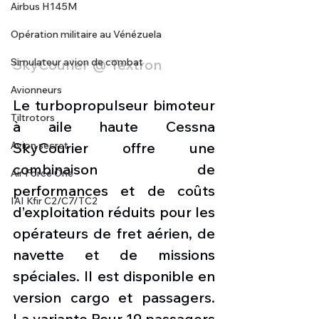
Airbus H145M
Opération militaire au Vénézuela
Simulateur avion de combat
SkyCourier @ Textron
Avionneurs
Le turbopropulseur bimoteur 
Tiltrotors
à aile haute Cessna 
Avion secret
SkyCourier offre une 
combinaison de 
Air Force One
performances et de coûts 
IAI Kfir C2/C7/TC2
d’exploitation réduits pour les 
opérateurs de fret aérien, de 
navette et de missions 
spéciales. Il est disponible en 
version cargo et passagers. 
La variante Pour 19 passagers 