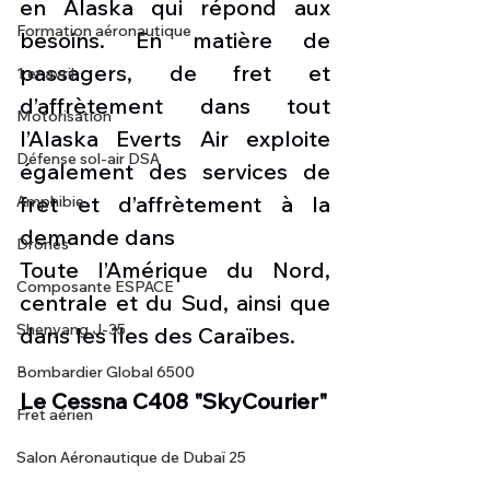
en Alaska qui répond aux 
Formation aéronautique
besoins. En matière de 
passagers, de fret et 
1 er avril
d’affrètement dans tout 
Motorisation
l’Alaska Everts Air exploite 
Défense sol-air DSA
également des services de 
fret et d’affrètement à la 
Amphibie
demande dans
Drones
Toute l’Amérique du Nord, 
Composante ESPACE
centrale et du Sud, ainsi que 
Shenyang J-35
dans les îles des Caraïbes. 
Bombardier Global 6500
Le Cessna C408 "SkyCourier"
Fret aérien
Salon Aéronautique de Dubaï 25