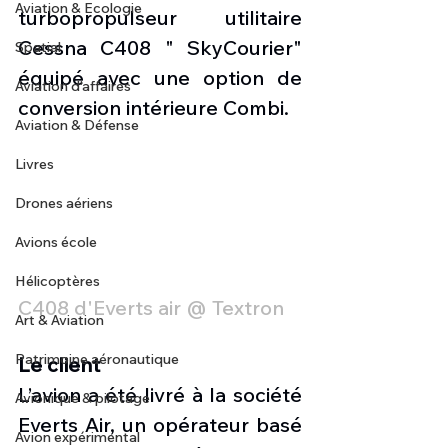
Aviation & Ecologie
turbopropulseur utilitaire 
Cessna C408 " SkyCourier" 
Spatial
équipé avec une option de 
Aviation d'affaires
conversion intérieure Combi.
Aviation & Défense
Livres
Drones aériens
Avions école
Hélicoptères
C408 d'Everts air @ Textron
Art & Aviation
Patrimoine aéronautique
Le client
L’avion a été livré à la société 
Avionique & pilotage
Everts Air, un opérateur basé 
Avion expérimental