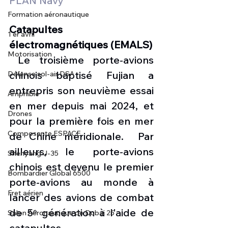
PLAN Navy
Formation aéronautique
Catapultes 
1 er avril
électromagnétiques (EMALS)
Motorisation
 Le troisième porte-avions 
chinois baptisé
Fujian a 
Défense sol-air DSA
entrepris son neuvième essai 
Amphibie
en mer depuis mai 2024, et 
Drones
pour la première fois en mer 
Composante ESPACE
de Chine méridionale.  Par 
ailleurs, le porte-avions 
Shenyang J-35
chinois est devenu le premier 
Bombardier Global 6500
porte-avions au monde à 
Fret aérien
lancer des avions de combat 
de 5ᵉ génération à l'aide de 
Salon Aéronautique de Dubaï 25
catapultes 