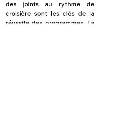
des joints au rythme de 
croisière sont les clés de la 
réussite des programmes. La 
Chine progresse sur ce point, 
reste inférieure face à la très 
grande maturité du F-35. 
Pour autant, on ne peut que 
remarquer que chaque 
génération des jets chinois 
montre des tolérances de 
fabrication plus serrées et 
des traitements de surface 
plus sophistiqués que les 
précédents.