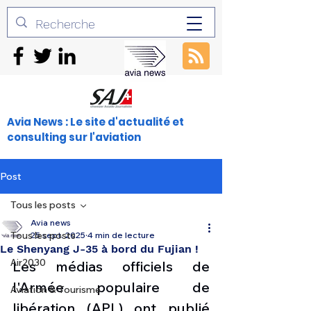
Avia News : Le site d'actualité et
consulting sur l'aviation
Post
Tous les posts
Avia news
Tous les posts
25 sept. 2025
4 min de lecture
Le Shenyang J-35 à bord du Fujian !
Air2030
Les médias officiels de 
l'Armée populaire de 
Aviation & Tourisme
libération (APL) ont publié 