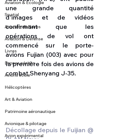
Aviation & Ecologie
une grande quantité 
Spatial
d'images et de vidéos 
confirmant que les 
Aviation d'affaires
opérations de vol ont 
Aviation & Défense
commencé sur le porte-
Livres
avions Fujian (003) avec pour 
la première fois des avions de 
Drones aériens
combat Shenyang J-35. 
Avions école
Hélicoptères
Art & Aviation
Patrimoine aéronautique
Avionique & pilotage
Décollage depuis le Fuijian @ 
Avion expérimental