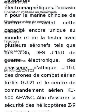
Airbus H145M
électromagnétiques.L’occasio
Opération militaire au Vénézuela
n pour la marine chinoise de 
mettre en avant cette 
Simulateur avion de combat
capacité encore unique au 
Avionneurs
monde et de la tester avec 
Tiltrotors
plusieurs aéronefs tels que 
Avion secret
des J-35, DES J-15D de 
guerre électronique, des 
Air Force One
chasseurs d'attaque J-15T, 
IAI Kfir C2/C7/TC2
des drones de combat aérien 
furtifs GJ-21 et le centre de 
commandement aérien KJ-
600 AEW&C. Afin d’assurer la 
sécurité des hélicoptères Z-9 