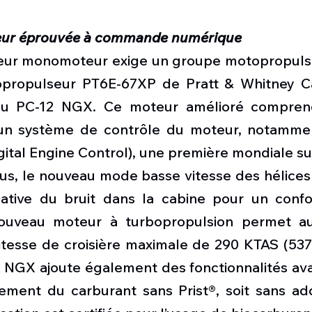
eur éprouvée à commande numérique
eur monomoteur exige un groupe motopropulse
opropulseur PT6E-67XP de Pratt & Whitney Ca
u PC-12 NGX. Ce moteur amélioré comprend
 un système de contrôle du moteur, notamme
igital Engine Control), une première mondiale s
us, le nouveau mode basse vitesse des hélices 
icative du bruit dans la cabine pour un confo
ouveau moteur à turbopropulsion permet a
itesse de croisière maximale de 290 KTAS (537 
2 NGX ajoute également des fonctionnalités ava
ement du carburant sans Prist®, soit sans addi