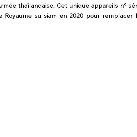
Défense sol-air DSA
Amphibie
Drones
C
rmée thaïlandaise. Cet unique appareils n° sér
 Royaume su siam en 2020 pour remplacer le
ier Global 6500
Fret aérien
Salon Aéronautiqu
 militaire au Vénézuela
Simulateur avion de comba