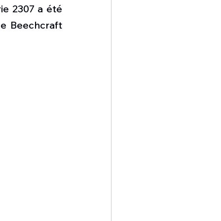
omposante ESPACE
ie 2307 a été 
 Beechcraft 
e de Dubaï 25
t
Avionneurs