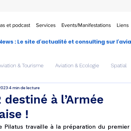
as et podcast
Services
Events/Manifestations
Liens
News : Le site d'actualité et consulting sur l'avi
Aviation & Tourisme
Aviation & Ecologie
Spatial
2023
4 min de lecture
es
Drones aériens
Avions école
Hélicoptère
 destiné à l’Armée
aise !
Avionique & pilotage
Avion expérimental
Form
e Pilatus travaille à la préparation du premier