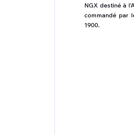
1 er avril
Motorisation
NGX destiné à l’A
commandé par le
1900. 
Shenyang J-35
Bombard
Airbus H145M
Opération
Tiltrotors