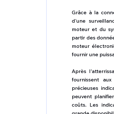
Grâce à la conne
d'une surveillan
moteur et du syst
partir des donné
moteur électron
fournir une puiss
Après l'atterris
fournissent aux
précieuses indic
peuvent planifier
coûts. Les indic
grande disponibil