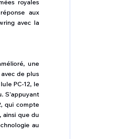
mées royales 
réponse aux 
ring avec la 
.
élioré, une 
avec de plus 
ule PC-12, le 
. S'appuyant 
, qui compte 
 ainsi que du 
chnologie au 