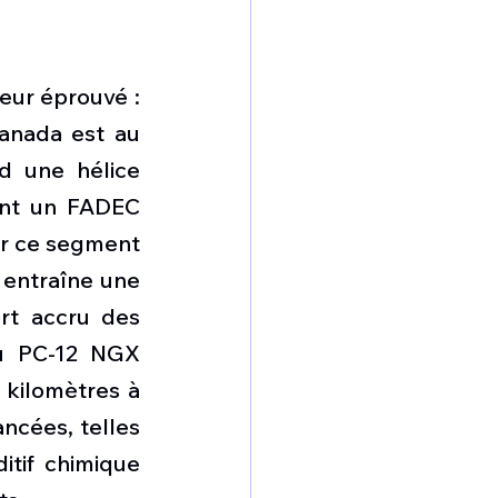
ur éprouvé : 
nada est au 
 une hélice 
nt un FADEC 
ur ce segment 
entraîne une 
rt accru des 
u PC-12 NGX 
kilomètres à 
ncées, telles 
tif chimique 