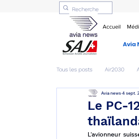
Accueil
Médi
Avia 
Tous les posts
Air2030
Avia news
4 sept. 
Aviation & Défense
Livr
Le PC-12
thaïland
Patrimoine aéronautique
L’avionneur suiss