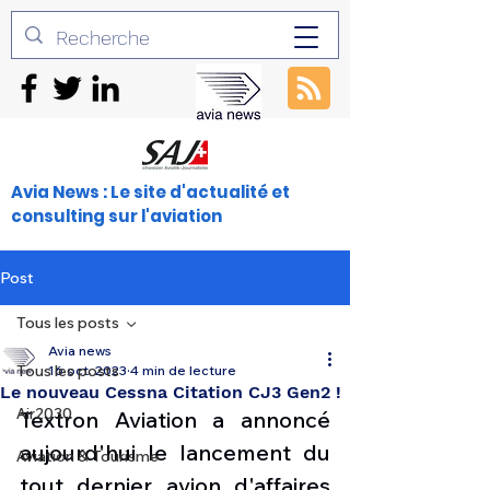
Avia News : Le site d'actualité et
consulting sur l'aviation
Post
Tous les posts
Avia news
Tous les posts
16 oct. 2023
4 min de lecture
Le nouveau Cessna Citation CJ3 Gen2 !
Air2030
Textron Aviation a annoncé 
aujourd'hui le lancement du 
Aviation & Tourisme
tout dernier avion d'affaires 