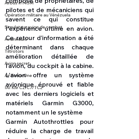
composé de propriétaires, de 
Airbus H145M
pilotes et de mécaniciens qui 
Opération militaire au Vénézuela
savent ce qui constitue 
Simulateur avion de combat
l'expérience ultime en avion. 
Ce retour d’information a été 
Avionneurs
déterminant dans chaque 
Tiltrotors
amélioration détaillée de 
Avion secret
l’avion, du cockpit à la cabine. 
L'avion offre un système 
Air Force One
avionique éprouvé et fiable 
IAI Kfir C2/C7/TC2
avec les derniers logiciels et 
matériels Garmin G3000, 
notamment un le système 
Garmin Autothrottles pour 
réduire la charge de travail 