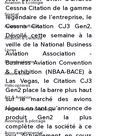
Aviation & Ecologie
Cessna Citation de la gamme 
Spatial
légendaire de l'entreprise, le 
Cessna Citation CJ3 Gen2. 
Aviation d'affaires
Dévoilé cette semaine à la 
Aviation & Défense
veille de la National Business 
Livres
Aviation Association - 
Business Aviation Convention 
Drones aériens
& Exhibition (NBAA-BACE) à 
Avions école
Las Vegas, le Citation CJ3 
Hélicoptères
Gen2 place la barre plus haut 
Art & Aviation
sur le marché des avions 
légers en tant qu'annonce de 
Patrimoine aéronautique
produit Gen2 la plus 
Avionique & pilotage
complète de la société à ce 
Avion expérimental
jour. Actuellement en cours 