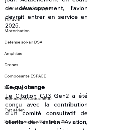
de développement, l’avion 
Formation aéronautique
devrait entrer en service en 
1 er avril
2025.
Motorisation
Défense sol-air DSA
Amphibie
Drones
Composante ESPACE
Ce qui change 
Shenyang J-35
Le Citation CJ3 Gen2 a été 
Bombardier Global 6500
conçu avec la contribution 
Fret aérien
d'un comité consultatif de 
clients de Textron Aviation, 
Salon Aéronautique de Dubaï 25