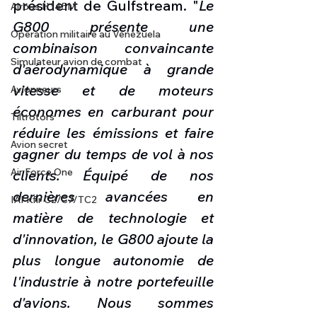
président de Gulfstream. "
Le 
Airbus H145M
G800 présente une 
Opération militaire au Vénézuela
combinaison convaincante 
Simulateur avion de combat
d'aérodynamique à grande 
vitesse et de moteurs 
Avionneurs
économes en carburant pour 
Tiltrotors
réduire les émissions et faire 
Avion secret
gagner du temps de vol à nos 
Air Force One
clients. Équipé de nos 
dernières avancées en 
IAI Kfir C2/C7/TC2
matière de technologie et 
d'innovation, le G800 ajoute la 
plus longue autonomie de 
l'industrie à notre portefeuille 
d'avions. Nous sommes 