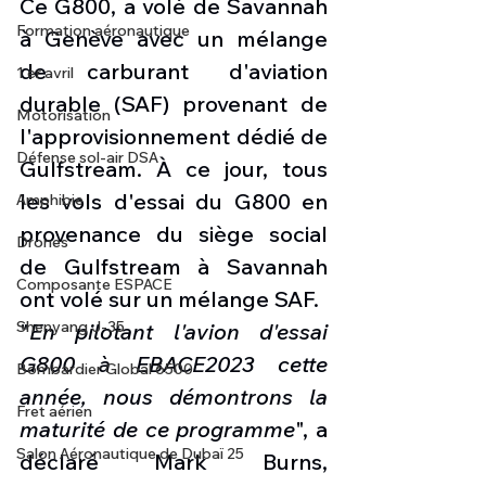
Ce G800, a volé de Savannah 
Formation aéronautique
à Genève avec un mélange 
de carburant d'aviation 
1 er avril
durable (SAF) provenant de 
Motorisation
l'approvisionnement dédié de 
Défense sol-air DSA
Gulfstream. À ce jour, tous 
les vols d'essai du G800 en 
Amphibie
provenance du siège social 
Drones
de Gulfstream à Savannah 
Composante ESPACE
ont volé sur un mélange SAF. 
Shenyang J-35
"
En pilotant l'avion d'essai 
G800 à EBACE2023 cette 
Bombardier Global 6500
année, nous démontrons la 
Fret aérien
maturité de ce programme
", a 
Salon Aéronautique de Dubaï 25
déclaré Mark Burns, 