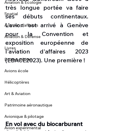
Aviation & Ecologie
très longue portée va faire 
Spatial
ses débuts continentaux. 
L’avion est arrivé à Genève 
Aviation d'affaires
pour la Convention et 
Aviation & Défense
exposition européenne de 
Livres
l'aviation d'affaires 2023 
(EBACE2023). Une première !
Drones aériens
Avions école
Hélicoptères
Art & Aviation
Patrimoine aéronautique
Avionique & pilotage
En vol avec du biocarburant
Avion expérimental