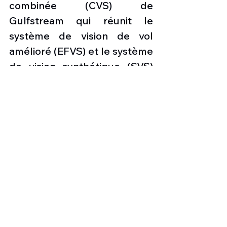
combinée (CVS) de 
Gulfstream qui réunit le 
système de vision de vol 
amélioré (EFVS) et le système 
de vision synthétique (SVS) 
en une seule image, 
augmentant la conscience de 
la situation du pilote et 
l’accès à plus d’aéroports. 
Comptez 71,5 millions de 
dollars (plus de 61 millions 
d’euros) pour vous offrir un 
tel bijou de l’aviation.
Le G800 sera exposé à 