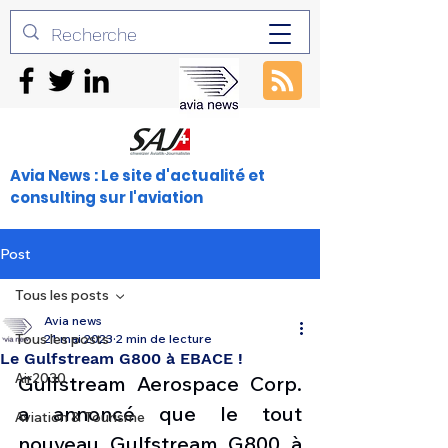
Avia News : Le site d'actualité et
consulting sur l'aviation
Post
Tous les posts
Avia news
Tous les posts
21 mai 2023
2 min de lecture
Le Gulfstream G800 à EBACE !
Air2030
Gulfstream Aerospace Corp. 
a annoncé que le tout 
Aviation & Tourisme
nouveau Gulfstream G800 à 