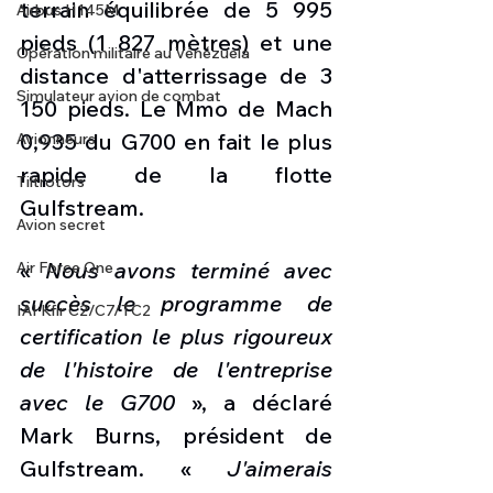
terrain équilibrée de 5 995 
Airbus H145M
pieds (1 827 mètres) et une 
Opération militaire au Vénézuela
distance d'atterrissage de 3 
Simulateur avion de combat
150 pieds. Le Mmo de Mach 
0,935 du G700 en fait le plus 
Avionneurs
rapide de la flotte 
Tiltrotors
Gulfstream. 
Avion secret
« 
Nous avons terminé avec 
Air Force One
succès le programme de 
IAI Kfir C2/C7/TC2
certification le plus rigoureux 
de l'histoire de l'entreprise 
avec le G700
 », a déclaré 
Mark Burns, président de 
Gulfstream. « 
J'aimerais 