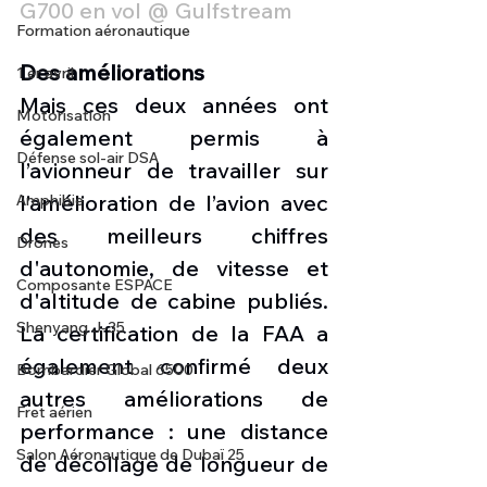
G700 en vol @ Gulfstream
Formation aéronautique
Des améliorations
1 er avril
Mais ces deux années ont 
Motorisation
également permis à 
Défense sol-air DSA
l’avionneur de travailler sur 
l’amélioration de l’avion avec 
Amphibie
des meilleurs chiffres 
Drones
d'autonomie, de vitesse et 
Composante ESPACE
d'altitude de cabine publiés. 
Shenyang J-35
La certification de la FAA a 
également confirmé deux 
Bombardier Global 6500
autres améliorations de 
Fret aérien
performance : une distance 
Salon Aéronautique de Dubaï 25
de décollage de longueur de 