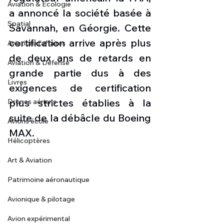
Aviation & Ecologie
a annoncé la société basée à 
Spatial
Savannah, en Géorgie. Cette 
certification arrive après plus 
Aviation d'affaires
de deux ans de retards en 
Aviation & Défense
grande partie dus à des 
Livres
exigences de certification 
plus strictes établies à la 
Drones aériens
suite de la débâcle du Boeing 
Avions école
MAX.
Hélicoptères
Art & Aviation
Patrimoine aéronautique
Avionique & pilotage
Avion expérimental