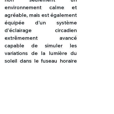
environnement calme et 
agréable, mais est également 
équipée d'un système 
d'éclairage circadien 
extrêmement avancé 
capable de simuler les 
variations de la lumière du 
soleil dans le fuseau horaire 
vers lequel l'avion vole, 
permettant ainsi de réduire le 
décalage horaire. La cabine 
accueille jusqu'à 19 
passagers qui peuvent 
profiter des vues 