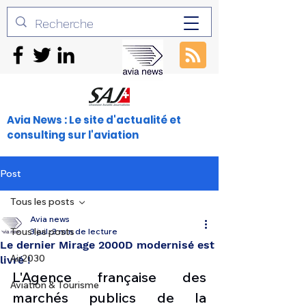
Avia News : Le site d'actualité et
consulting sur l'aviation
Post
Tous les posts
Avia news
Tous les posts
3 juil.
3 min de lecture
Le dernier Mirage 2000D modernisé est
Air2030
livré !
L'Agence française des 
Aviation & Tourisme
marchés publics de la 