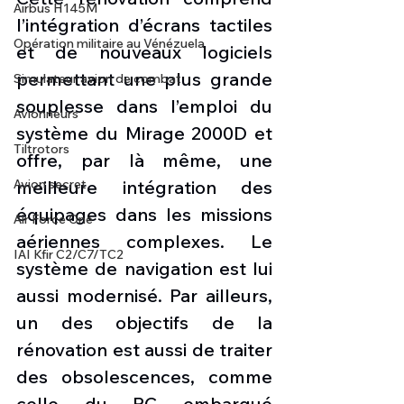
Airbus H145M
l’intégration d’écrans tactiles 
Opération militaire au Vénézuela
et de nouveaux logiciels 
permettant une plus grande 
Simulateur avion de combat
souplesse dans l’emploi du 
Avionneurs
système du Mirage 2000D et 
Tiltrotors
offre, par là même, une 
Avion secret
meilleure intégration des 
équipages dans les missions 
Air Force One
aériennes complexes. Le 
IAI Kfir C2/C7/TC2
système de navigation est lui 
aussi modernisé. Par ailleurs, 
un des objectifs de la 
rénovation est aussi de traiter 
des obsolescences, comme 
celle du PC embarqué 