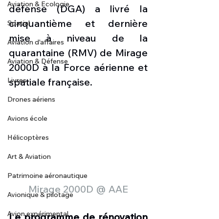
Aviation & Ecologie
défense (DGA) a livré la 
cinquantième et dernière 
Spatial
mise à niveau de la 
Aviation d'affaires
quarantaine (RMV) de Mirage 
Aviation & Défense
2000D à la Force aérienne et 
Livres
spatiale française.
Drones aériens
Avions école
Hélicoptères
Art & Aviation
Patrimoine aéronautique
Mirage 2000D @ AAE
Avionique & pilotage
Avion expérimental
Le programme de rénovation 