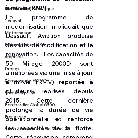
à mi-vie (RNV)
Formation aéronautique
Le programme de 
1 er avril
modernisation impliquait que 
Motorisation
Dassault Aviation produise 
des kits de modification et la 
Défense sol-air DSA
rénovation.   Les capacités de 
Amphibie
50 Mirage 2000D sont 
Drones
améliorées via une mise à jour 
Composante ESPACE
à mi-vie (RMV) reportée à 
plusieurs reprises depuis 
Shenyang J-35
2015. Cette dernière 
Bombardier Global 6500
prolonge la durée de vie 
Fret aérien
opérationnelle et renforce 
les capacités de la flotte. 
Salon Aéronautique de Dubaï 25
Cette rénovation comprend 