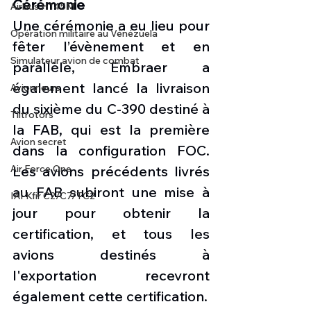
Cérémonie
Airbus H145M
Une cérémonie a eu lieu pour 
Opération militaire au Vénézuela
fêter l’évènement et en 
Simulateur avion de combat
parallèle, Embraer a 
également lancé la livraison 
Avionneurs
du sixième du C-390 destiné à 
Tiltrotors
la FAB, qui est la première 
Avion secret
dans la configuration FOC.  
Les avions précédents livrés 
Air Force One
au FAB subiront une mise à 
IAI Kfir C2/C7/TC2
jour pour obtenir la 
certification, et tous les 
avions destinés à 
l'exportation recevront 
également cette certification. 