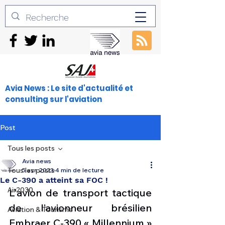
Avia News : Le site d'actualité et
consulting sur l'aviation
Post
Tous les posts
Avia news
Tous les posts
5 avr. 2023
4 min de lecture
Le C-390 a atteint sa FOC !
Air2030
L'avion de transport tactique 
de l’avionneur brésilien 
Aviation & Tourisme
Embraer C-390 « Millennium » 