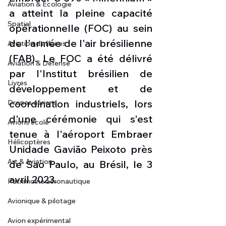
Aviation & Ecologie
a atteint la pleine capacité 
Spatial
opérationnelle (FOC) au sein 
de l'armée de l'air brésilienne 
Aviation d'affaires
(FAB). Le FOC a été délivré 
Aviation & Défense
par l'Institut brésilien de 
Livres
développement et de 
coordination industriels, lors 
Drones aériens
d'une cérémonie qui s'est 
Avions école
tenue à l'aéroport Embraer 
Hélicoptères
Unidade Gavião Peixoto près 
Art & Aviation
de Sao Paulo, au Brésil, le 3 
avril 2023. 
Patrimoine aéronautique
Avionique & pilotage
Avion expérimental