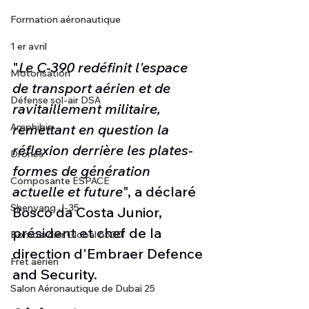
Formation aéronautique
1 er avril
"
Le C-390 redéfinit l'espace 
Motorisation
de transport aérien et de 
Défense sol-air DSA
ravitaillement militaire, 
remettant en question la 
Amphibie
réflexion derrière les plates-
Drones
formes de génération 
Composante ESPACE
actuelle et future
", a déclaré 
Shenyang J-35
Bosco da Costa Junior, 
président et chef de la 
Bombardier Global 6500
direction d'Embraer Defence 
Fret aérien
and Security. 
Salon Aéronautique de Dubaï 25