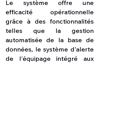
Le système offre une 
efficacité opérationnelle 
grâce à des fonctionnalités 
telles que la gestion 
automatisée de la base de 
données, le système d'alerte 
de l'équipage intégré aux 
listes de contrôle 
procédurales et les systèmes 
d'informations 
météorologiques graphiques 
et sur le trafic activé par 
liaison de données.
La suite d'autoprotection 
(SPS) de l'avion tactique 