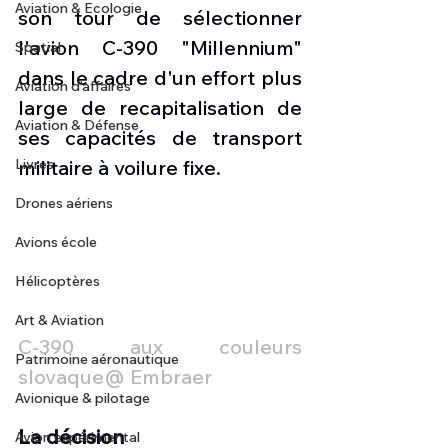
Aviation & Ecologie
son tour de sélectionner 
l'avion C-390 "Millennium" 
Spatial
dans le cadre d'un effort plus 
Aviation d'affaires
large de recapitalisation de 
Aviation & Défense
ses capacités de transport 
Livres
militaire à voilure fixe.
Drones aériens
Avions école
Hélicoptères
Art & Aviation
C-390 aux couleurs 
Patrimoine aéronautique
slovaque@ Embraer
Avionique & pilotage
La décision
Avion expérimental