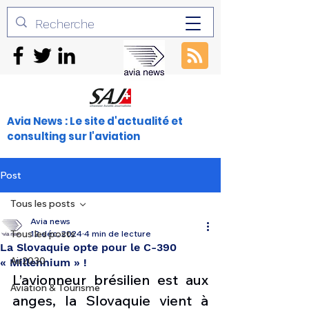
Avia News : Le site d'actualité et
consulting sur l'aviation
Post
Tous les posts
Avia news
Tous les posts
12 déc. 2024
4 min de lecture
La Slovaquie opte pour le C-390
Air2030
« Millennium » !
L’avionneur brésilien est aux 
Aviation & Tourisme
anges,
la Slovaquie vient à 