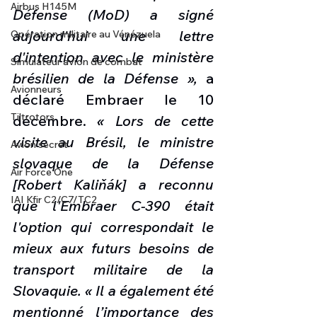
Airbus H145M
Défense (MoD) a signé 
aujourd'hui une lettre 
Opération militaire au Vénézuela
d'intention avec le ministère 
Simulateur avion de combat
brésilien de la Défense »,
 a 
Avionneurs
déclaré Embraer le 10 
Tiltrotors
décembre. 
« Lors de cette 
visite au Brésil, le ministre 
Avion secret
slovaque de la Défense 
Air Force One
[Robert Kaliňák] a reconnu 
IAI Kfir C2/C7/TC2
que l'Embraer C-390 était 
l'option qui correspondait le 
mieux aux futurs besoins de 
transport militaire de la 
Slovaquie. « Il a également été 
mentionné l’importance des 