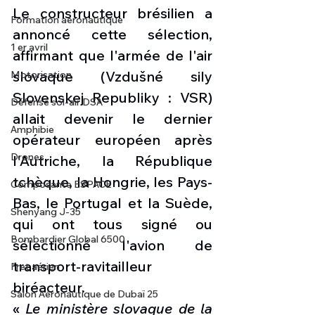
Le constructeur brésilien a 
Formation aéronautique
annoncé cette sélection, 
1 er avril
affirmant que l'armée de l'air 
slovaque (Vzdušné sily 
Motorisation
Slovenskej Republiky : VSR) 
Défense sol-air DSA
allait devenir le dernier 
Amphibie
opérateur européen après 
Drones
l'Autriche, la République 
tchèque, la Hongrie, les Pays-
Composante ESPACE
Bas, le Portugal et la Suède, 
Shenyang J-35
qui ont tous signé ou 
Bombardier Global 6500
sélectionné l'avion de 
transport-ravitailleur 
Fret aérien
biréacteur.
Salon Aéronautique de Dubaï 25
« 
Le ministère slovaque de la 