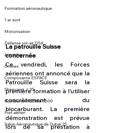
Formation aéronautique
1 er avril
Motorisation
Défense sol-air DSA
La patrouille Suisse 
concernée 
Amphibie
Ce vendredi, les Forces 
Drones
aériennes ont annoncé que la  
Composante ESPACE
Patrouille Suisse sera la 
Shenyang J-35
première formation à l’utiliser 
concrètement du 
Bombardier Global 6500
biocarburant. La première 
Fret aérien
démonstration est prévue 
Salon Aéronautique de Dubaï 25
lors de sa prestation à 