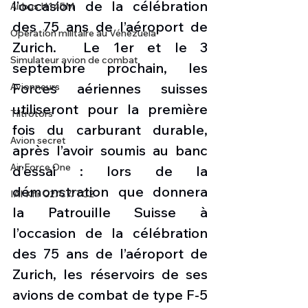
l’occasion de la célébration 
Airbus H145M
des 75 ans de l’aéroport de 
Opération militaire au Vénézuela
Zurich.  Le 1er et le 3 
Simulateur avion de combat
septembre prochain, les 
Forces aériennes suisses 
Avionneurs
utiliseront pour la première 
Tiltrotors
fois du carburant durable, 
Avion secret
après l’avoir soumis au banc 
Air Force One
d’essai : lors de la 
démonstration que donnera 
IAI Kfir C2/C7/TC2
la Patrouille Suisse à 
l’occasion de la célébration 
des 75 ans de l’aéroport de 
Zurich, les réservoirs de ses 
avions de combat de type F-5 