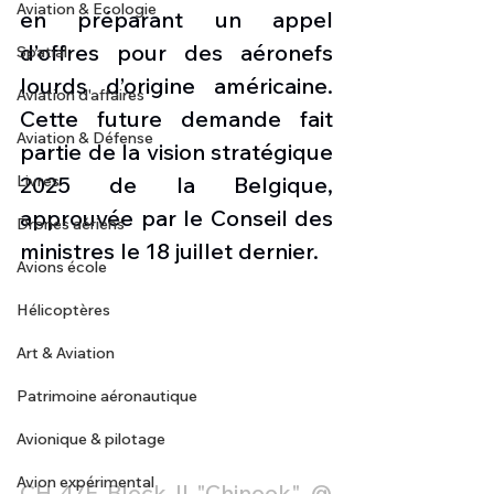
Aviation & Ecologie
en préparant un appel 
d’offres pour des aéronefs 
Spatial
lourds d’origine américaine. 
Aviation d'affaires
Cette future demande fait 
Aviation & Défense
partie de la vision stratégique 
Livres
2025 de la Belgique, 
approuvée par le Conseil des 
Drones aériens
ministres le 18 juillet dernier. 
Avions école
Hélicoptères
Art & Aviation
Patrimoine aéronautique
Avionique & pilotage
Avion expérimental
CH-47F Block II "Chinook" @ 