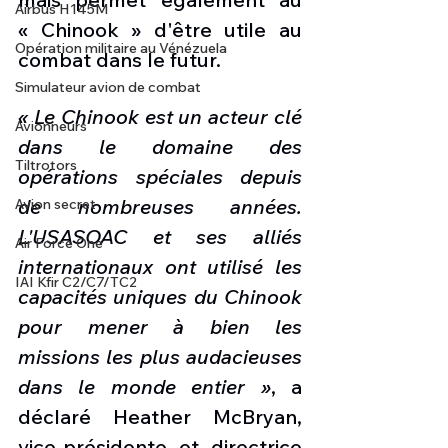
Airbus H145M
« Chinook » d'être utile au 
Opération militaire au Vénézuela
combat dans le futur.
Simulateur avion de combat
« Le Chinook est un acteur clé 
Avionneurs
dans le domaine des 
Tiltrotors
opérations spéciales depuis 
de nombreuses années. 
Avion secret
L'USASOAC et ses alliés 
Air Force One
internationaux ont utilisé les 
IAI Kfir C2/C7/TC2
capacités uniques du Chinook 
pour mener à bien les 
missions les plus audacieuses 
dans le monde entier »
, a 
déclaré Heather McBryan, 
vice-présidente et directrice 