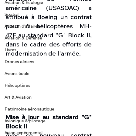
Aviation & Ecologie
américaine (USASOAC) a 
Spatial
attribué à Boeing un contrat 
pour 6 hélicoptères MH-
Aviation d'affaires
47E au standard "G" Block II, 
Aviation & Défense
dans le cadre des efforts de 
Livres
modernisation de l'armée.
Drones aériens
Avions école
Hélicoptères
Art & Aviation
Patrimoine aéronautique
Mise à jour au standard "G" 
Avionique & pilotage
Block II
Avion expérimental
Avec ce nouveau contrat 