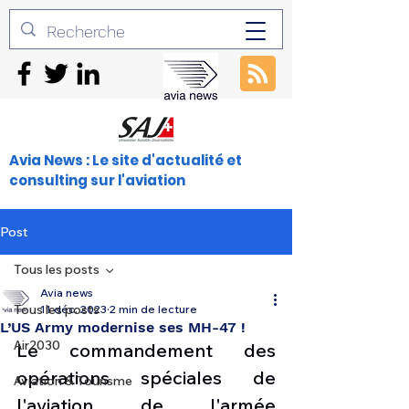
Avia News : Le site d'actualité et
consulting sur l'aviation
Post
Tous les posts
Avia news
Tous les posts
11 déc. 2023
2 min de lecture
L’US Army modernise ses MH-47 !
Air2030
Le commandement des 
opérations spéciales de 
Aviation & Tourisme
l'aviation de l'armée 