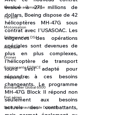
évalué à 271 millions de 
Formation aéronautique
dollars, Boeing dispose de 42 
1 er avril
hélicoptères MH-47G sous 
Motorisation
contrat avec l'USASOAC. Les 
exigences des opérations 
Défense sol-air DSA
spéciales sont devenues de 
Amphibie
plus en plus complexes, 
Drones
l’hélicoptère de transport 
Composante ESPACE
lourd s’est adapté pour 
répondre à ces besoins 
Shenyang J-35
changeants. Le programme 
Bombardier Global 6500
MH-47G Block II répond non 
Fret aérien
seulement aux besoins 
actuels des combattants, 
Salon Aéronautique de Dubaï 25
mais permet également au 