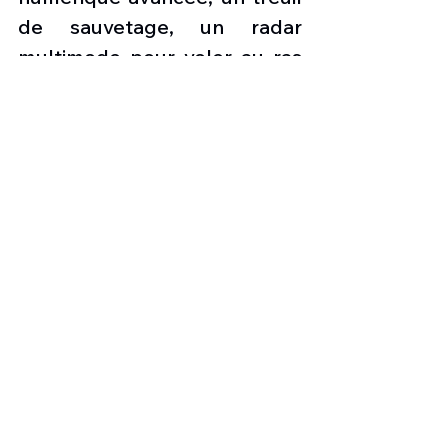
de sauvetage, un radar 
multimode pour voler au ras 
du sol la nuit et par mauvais 
temps, des contre-mesures 
électroniques et un système 
d'extraction et d'insertion 
rapide de corde (FRIES) pour 
une insertion et une 
extraction rapides. de 
troupes et de matériel. 
L'hélicoptère est également 
équipé de deux miniguns 
M134 de 7,62 millimètres 
pour l'autodéfense et d'une 
mitrailleuse moyenne M60D.