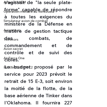
s'agissait de "la seule plate-
Airbus H145M
forme" capable de répondre 
Opération militaire au Vénézuela
à toutes les exigences du 
Simulateur avion de combat
ministère de la Défense en 
Avionneurs
matière de gestion tactique 
des combats, de 
Tiltrotors
commandement et de 
Avion secret
contrôle et de suivi des 
Air Force One
cibles. 
Le budget proposé par le 
IAI Kfir C2/C7/TC2
service pour 2023 prévoit le 
retrait de 15 E-3, soit environ 
la moitié de la flotte, de la 
base aérienne de Tinker dans 
l'Oklahoma. Il fournira 227 