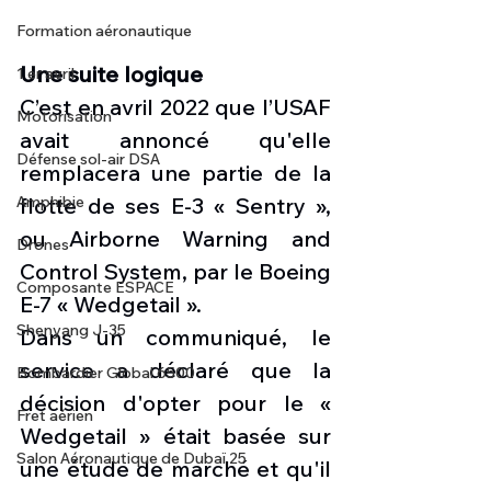
Formation aéronautique
Une suite logique
1 er avril
C’est en avril 2022 que l’USAF 
Motorisation
avait annoncé qu'elle 
Défense sol-air DSA
remplacera une partie de la 
Amphibie
flotte de ses E-3 « Sentry », 
ou Airborne Warning and 
Drones
Control System, par le Boeing 
Composante ESPACE
E-7 « Wedgetail ».
Shenyang J-35
Dans un communiqué, le 
service a déclaré que la 
Bombardier Global 6500
décision d'opter pour le « 
Fret aérien
Wedgetail » était basée sur 
Salon Aéronautique de Dubaï 25
une étude de marché et qu'il 