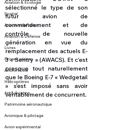
Aviation & Ecologie
sélectionné le type de son 
Spatial
futur avion de 
commandement et de 
Aviation d'affaires
contrôle de nouvelle 
Aviation & Défense
génération en vue du 
Livres
remplacement des actuels E-
3 « Sentry » (AWACS). Et c’est 
Drones aériens
presque tout naturellement 
Avions école
que le Boeing E-7 « Wedgetail 
Hélicoptères
» s’est imposé sans avoir 
Art & Aviation
véritablement de concurrent. 
Patrimoine aéronautique
Avionique & pilotage
Avion expérimental