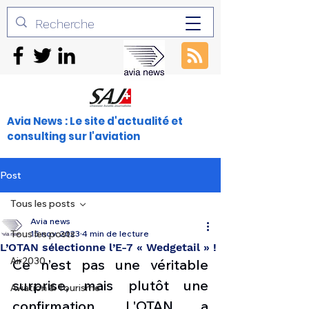
Avia News : Le site d'actualité et
consulting sur l'aviation
Post
Tous les posts
Avia news
Tous les posts
15 nov. 2023
4 min de lecture
L’OTAN sélectionne l’E-7 « Wedgetail » !
Air2030
Ce n’est pas une véritable 
surprise, mais plutôt une 
Aviation & Tourisme
confirmation. L'OTAN a 