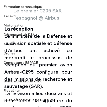
Formation aéronautique
Le premier C295 SAR 
1 er avril
espagnol @ Airbus 
Motorisation
La réception
Défense sol-air DSA
Le ministère de la Défense et 
la division spatiale et défense 
Amphibie
d’Airbus ont achevé ce 
Drones
mercredi le processus de 
Composante ESPACE
réception du premier avion 
Airbus C295 configuré pour 
Shenyang J-35
des missions de recherche et 
Bombardier Global 6500
sauvetage (SAR).
Fret aérien
La livraison a lieu deux ans et 
demi après la signature du 
Salon Aéronautique de Dubaï 25