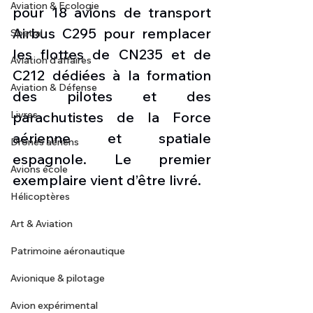
Aviation & Ecologie
pour 18 avions de transport 
Airbus C295 pour remplacer 
Spatial
les flottes de CN235 et de 
Aviation d'affaires
C212 dédiées à la formation 
Aviation & Défense
des pilotes et des 
Livres
parachutistes de la Force 
aérienne et spatiale 
Drones aériens
espagnole. Le premier 
Avions école
exemplaire vient d’être livré.
Hélicoptères
Art & Aviation
Patrimoine aéronautique
Avionique & pilotage
Avion expérimental