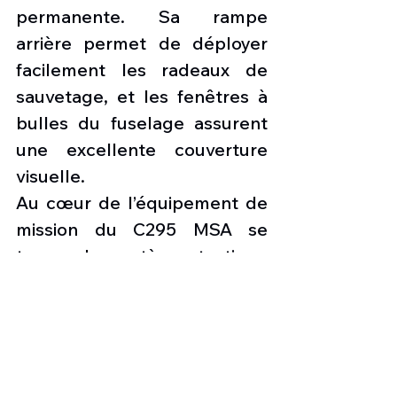
permanente. Sa rampe 
arrière permet de déployer 
facilement les radeaux de 
sauvetage, et les fenêtres à 
bulles du fuselage assurent 
une excellente couverture 
visuelle.
Au cœur de l’équipement de 
mission du C295 MSA se 
trouve le système tactique 
entièrement intégré (FITS) 
d’Airbus, couvrant des rôles 
allant de la guerre antisous-
marine à la recherche et au 
sauvetage. Le système 