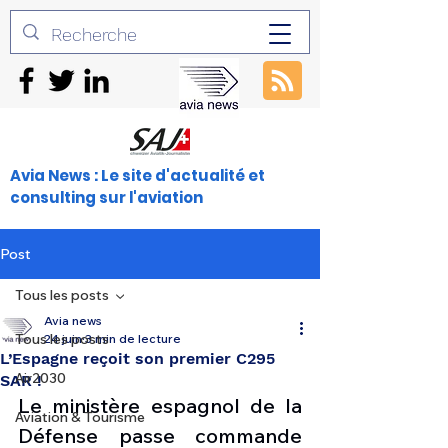
Avia News : Le site d'actualité et
consulting sur l'aviation
Post
Tous les posts
Avia news
Tous les posts
24 juin
3 min de lecture
L’Espagne reçoit son premier C295
Air2030
SAR !
Le ministère espagnol de la 
Aviation & Tourisme
Défense passe commande 