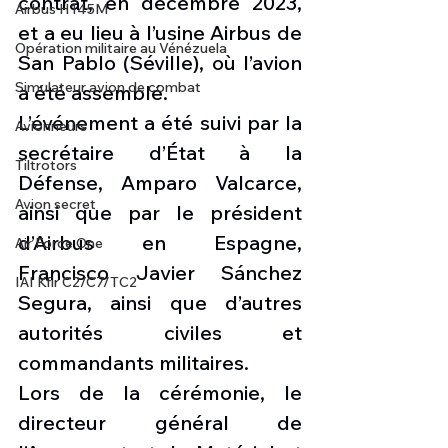
contrat, en décembre 2023, 
Airbus H145M
et a eu lieu à l’usine Airbus de 
Opération militaire au Vénézuela
San Pablo (Séville), où l’avion 
Simulateur avion de combat
a été assemblé.
L’événement a été suivi par la 
Avionneurs
secrétaire d’État à la 
Tiltrotors
Défense, Amparo Valcarce, 
Avion secret
ainsi que par le président 
d’Airbus en Espagne, 
Air Force One
Francisco Javier Sánchez 
IAI Kfir C2/C7/TC2
Segura, ainsi que d’autres 
autorités civiles et 
commandants militaires.
Lors de la cérémonie, le 
directeur général de 