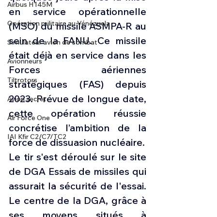
Airbus H145M
en service opérationnelle 
Opération militaire au Vénézuela
(MSO) du missile ASMPA-R au 
sein de la FANU. Ce missile 
Simulateur avion de combat
était déjà en service dans les 
Avionneurs
Forces aériennes 
Tiltrotors
stratégiques (FAS) depuis 
2023. Prévue de longue date, 
Avion secret
cette opération réussie 
Air Force One
concrétise l’ambition de la 
IAI Kfir C2/C7/TC2
force de dissuasion nucléaire.
Le tir s'est déroulé sur le site 
de DGA Essais de missiles qui 
assurait la sécurité de l'essai. 
Le centre de la DGA, grâce à 
ses moyens situés à 