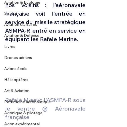
Aviation & Ecologie
nos voisins : l’aéronavale 
française voit l’entrée en 
Spatial
service du missile stratégique 
Aviation d'affaires
ASMPA-R entré en service en 
Aviation & Défense
équipant les Rafale Marine.
Livres
Drones aériens
Avions école
Hélicoptères
Art & Aviation
Rafale M aevc l'ASMPA-R sous 
Patrimoine aéronautique
le ventre @ Aéronavale 
Avionique & pilotage
française
Avion expérimental