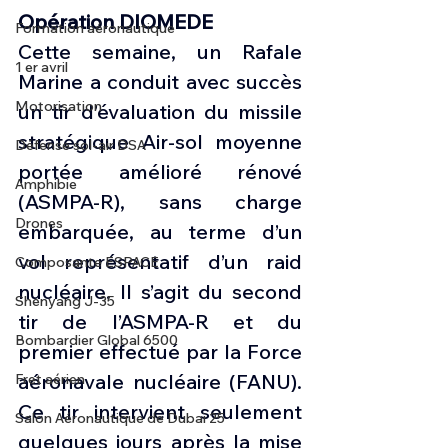
Opération DIOMEDE
Formation aéronautique
Cette semaine, un Rafale 
1 er avril
Marine a conduit avec succès 
Motorisation
un tir d’évaluation du missile 
stratégique Air-sol moyenne 
Défense sol-air DSA
portée amélioré rénové 
Amphibie
(ASMPA-R), sans charge 
Drones
embarquée, au terme d’un 
vol représentatif d’un raid 
Composante ESPACE
nucléaire. Il s’agit du second 
Shenyang J-35
tir de l’ASMPA-R et du 
Bombardier Global 6500
premier effectué par la Force 
aéronavale nucléaire (FANU). 
Fret aérien
Ce tir intervient seulement 
Salon Aéronautique de Dubaï 25
quelques jours après la mise 