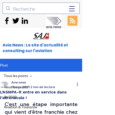
Avia News : Le site d'actualité et
consulting sur l'aviation
Post
Tous les posts
Avia news
Tous les posts
15 nov. 2025
2 min de lecture
L’ASMPA-R entre en service dans
Air2030
l’aéronavale !
C’est une étape importante 
Aviation & Tourisme
qui vient d’être franchie chez 