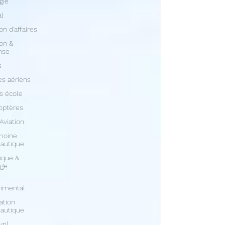
gie
al
on d'affaires
ion &
nse
s
s aériens
s école
optères
 Aviation
moine
autique
ique &
age
rimental
ation
autique
vril