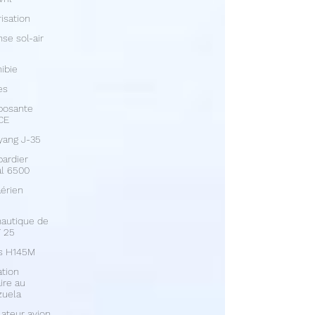
isation
se sol-air
ibie
es
osante
CE
yang J-35
ardier
l 6500
aérien
autique de
 25
us H145M
tion
aire au
zuela
ateur avion