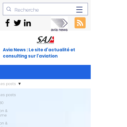
Avia News : Le site d'actualité et
consulting sur l'aviation
les posts
les posts
30
ion &
isme
ion &