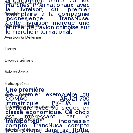
officiellement entré sur les 
Aviation & Ecologie
marchés internationaux avec 
la livraison du premier 
exemplaire à la compagnie 
Spatial
indonésienne TransNusa. 
Cette livraison marque une 
Aviation d'affaires
entrée de l'avion chinoise sur 
le marché international.
Aviation & Défense
Livres
Drones aériens
Avions école
Hélicoptères
Une première
Ce premier exemplaire du 
Art & Aviation
COMAC ARJ21-700
immatriculé PK-TJA et 
configuré avec 95 sièges en 
Patrimoine aéronautique
classe économique. Ce choix 
est intéressant, car le 
Avionique & pilotage
transporteur indonésien 
compte TransNusa compte 
trois avions dans sa flotte, 
Avion expérimental