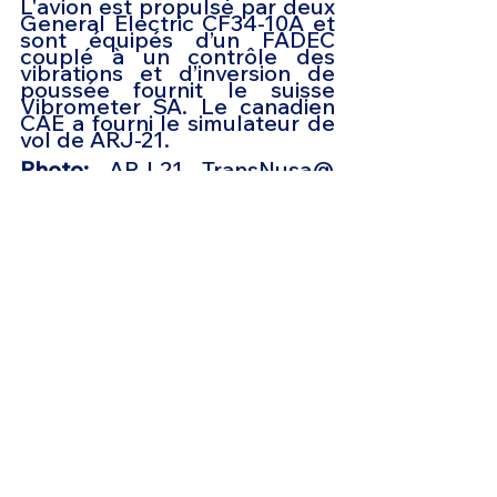
L'avion est propulsé par deux 
General Electric CF34-10A et 
sont équipés d’un FADEC 
couplé à un contrôle des 
vibrations et d’inversion de 
poussée fournit le suisse 
Vibrometer SA. Le canadien 
CAE a fourni le simulateur de 
vol de ARJ-21.
Photo:
 ARJ-21 TransNusa@ 
COMAC
les nouvelles de l'aviation
aviation chinoise
COMAC ARJ21
TranNusa
Aviation & Tourisme
Voir tout
Posts récents