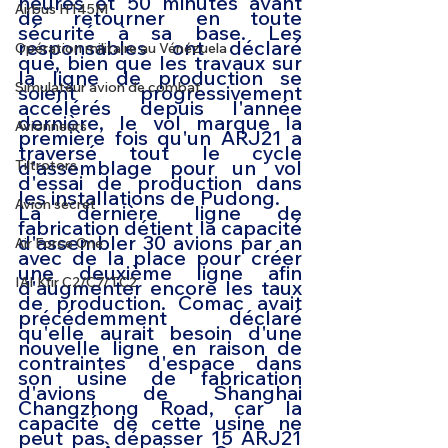
heures et 50 minutes avant 
Airbus H145M
de retourner en toute 
sécurité à sa base. Les 
responsables ont déclaré 
Opération militaire au Vénézuela
que, bien que les travaux sur 
la ligne de production se 
Simulateur avion de combat
soient progressivement 
accélérés depuis l'année 
dernière, le vol marque la 
Avionneurs
première fois qu'un ARJ21 a 
traversé tout le cycle 
d'assemblage pour un vol 
Tiltrotors
d'essai de production dans 
les installations de Pudong.
Avion secret
La dernière ligne de 
fabrication détient la capacité 
d'assembler 30 avions par an 
Air Force One
avec de la place pour créer 
une deuxième ligne afin 
IAI Kfir C2/C7/TC2
d'augmenter encore les taux 
de production. Comac avait 
précédemment déclaré 
qu'elle aurait besoin d'une 
nouvelle ligne en raison de 
contraintes d'espace dans 
son usine de fabrication 
d'avions de Shanghai 
Changzhong Road, car la 
capacité de cette usine ne 
peut pas dépasser 15 ARJ21 