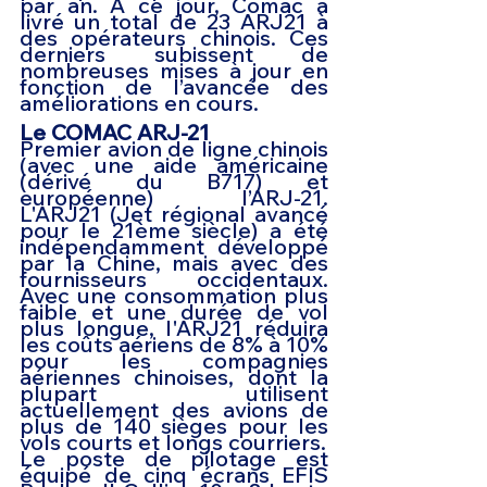
par an. À ce jour, Comac a 
livré un total de 23 ARJ21 à 
des opérateurs chinois. Ces 
derniers subissent de 
nombreuses mises à jour en 
fonction de l’avancée des 
améliorations en cours.
Le COMAC ARJ-21 
Premier avion de ligne chinois 
(avec une aide américaine 
(dérivé du B717) et 
européenne) l’ARJ-21. 
L'ARJ21 (Jet régional avancé 
pour le 21ème siècle) a été 
indépendamment développé 
par la Chine, mais avec des 
fournisseurs occidentaux. 
Avec une consommation plus 
faible et une durée de vol 
plus longue, l'ARJ21 réduira 
les coûts aériens de 8% à 10% 
pour les compagnies 
aériennes chinoises, dont la 
plupart utilisent 
actuellement des avions de 
plus de 140 sièges pour les 
vols courts et longs courriers.
Le poste de pilotage est 
équipé de cinq écrans EFIS 