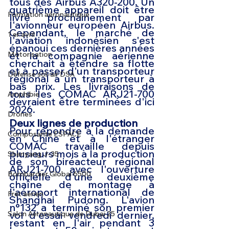
tous des Airbus A320-200. Un 
quatrième appareil doit être 
Formation aéronautique
livré prochainement par 
l'avionneur européen Airbus. 
Cependant, le marché 
de 
1 er avril
l'aviation indonésien
 s'est 
épanoui ces dernières années 
et la compagnie aérienne 
Motorisation
cherchait à étendre sa flotte 
et à passer d'un transporteur 
Défense sol-air DSA
régional à un transporteur à 
bas prix
. Les livraisons de 
tous les COMAC ARJ21-700 
Amphibie
devraient être terminées d'ici 
2026.
Drones
Deux lignes de production 
Pour répondre à la demande 
Composante ESPACE
en Chine et à l'étranger 
COMAC travaille depuis 
plusieurs mois à la production 
Shenyang J-35
de son biréacteur régional 
ARJ21-700 avec l'ouverture 
Bombardier Global 6500
officielle d'une deuxième 
chaîne de montage à 
l'aéroport international de 
Fret aérien
Shanghai Pudong. L'avion 
n°132 a terminé son premier 
vol d'essai vendredi dernier, 
Salon Aéronautique de Dubaï 25
restant en l'air pendant 3 