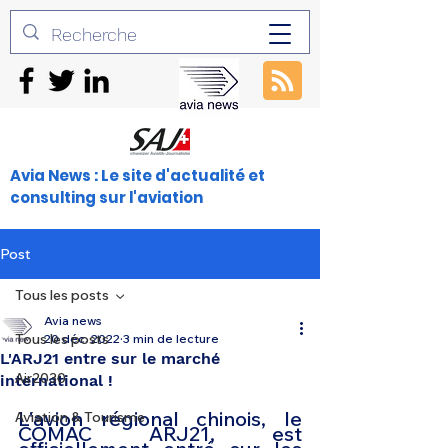
Avia News : Le site d'actualité et
consulting sur l'aviation
Post
Tous les posts
Avia news
Tous les posts
20 déc. 2022
3 min de lecture
L'ARJ21 entre sur le marché
Air2030
international !
L'avion régional chinois, le 
Aviation & Tourisme
COMAC
 ARJ21, est 