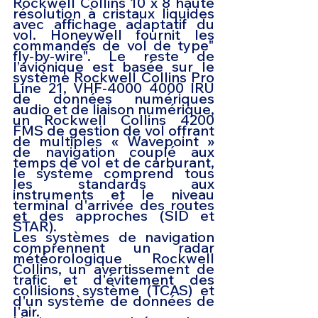
Rockwell Collins 10 x 8 haute 
résolution à cristaux liquides 
avec affichage adaptatif du 
vol. Honeywell fournit les 
commandes de vol de type" 
fly-by-wire". Le reste de 
l’avionique est basée sur le 
système Rockwell Collins Pro 
Line 21, VHF-4000 4000 IRU 
de données numériques 
audio et de liaison numérique, 
un Rockwell Collins 4200 
FMS de gestion de vol offrant 
de multiples « Wavepoint » 
de navigation couplé aux 
temps de vol et de carburant, 
le système comprend tous 
les standards aux 
instruments et le niveau 
terminal d'arrivée des routes 
et des approches (SID et 
STAR).
Les systèmes de navigation 
comprennent un radar 
météorologique Rockwell 
Collins, un avertissement de 
trafic et d'évitement des 
collisions système (TCAS) et 
d'un système de données de 
l'air.