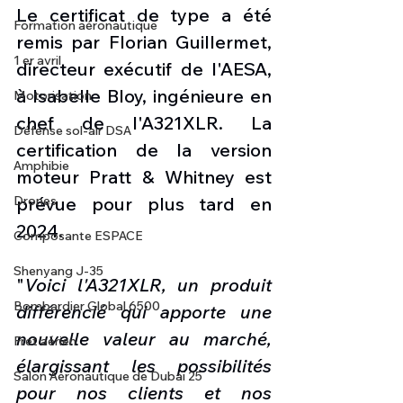
Le certificat de type a été 
Formation aéronautique
remis par Florian Guillermet, 
1 er avril
directeur exécutif de l'AESA, 
à Isabelle Bloy, ingénieure en 
Motorisation
chef de l'A321XLR. La 
Défense sol-air DSA
certification de la version 
Amphibie
moteur Pratt & Whitney est 
prévue pour plus tard en 
Drones
2024.
Composante ESPACE
Shenyang J-35
"
Voici l'A321XLR, un produit 
Bombardier Global 6500
différencié qui apporte une 
nouvelle valeur au marché, 
Fret aérien
élargissant les possibilités 
Salon Aéronautique de Dubaï 25
pour nos clients et nos 