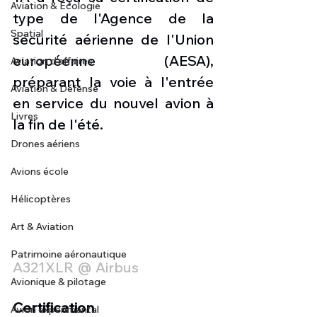
Aviation & Ecologie
type de l'Agence de la 
Spatial
sécurité aérienne de l'Union 
européenne (AESA), 
Aviation d'affaires
préparant la voie à l'entrée 
Aviation & Défense
en service du nouvel avion à 
Livres
la fin de l'été.
Drones aériens
Avions école
Hélicoptères
Art & Aviation
Patrimoine aéronautique
A321XLR @ Airbus 
Avionique & pilotage
Certification
Avion expérimental