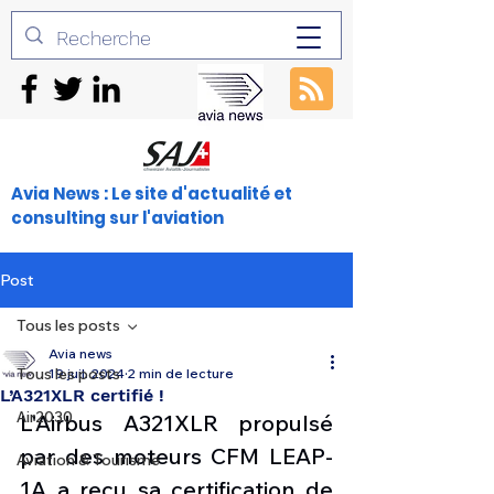
Avia News : Le site d'actualité et
consulting sur l'aviation
Post
Tous les posts
Avia news
Tous les posts
19 juil. 2024
2 min de lecture
L’A321XLR certifié !
Air2030
L'Airbus A321XLR propulsé 
par des moteurs CFM LEAP-
Aviation & Tourisme
1A a reçu sa certification de 