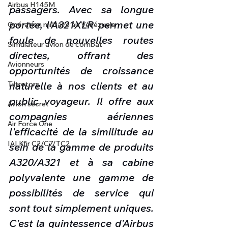
Airbus H145M
passagers. Avec sa longue 
portée, l'A321XLR permet une 
Opération militaire au Vénézuela
foule de nouvelles routes 
Simulateur avion de combat
directes, offrant des 
Avionneurs
opportunités de croissance 
naturelle à nos clients et au 
Tiltrotors
public voyageur. Il offre aux 
Avion secret
compagnies aériennes 
Air Force One
l'efficacité de la similitude au 
IAI Kfir C2/C7/TC2
sein de la gamme de produits 
A320/A321 et à sa cabine 
polyvalente une gamme de 
possibilités de service qui 
sont tout simplement uniques. 
C'est la quintessence d'Airbus 