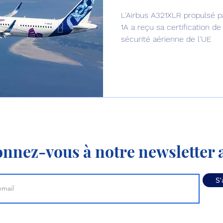
L'Airbus A321XLR propulsé 
Défense sol-air DSA
Amphibie
Drones
C
1A a reçu sa certification de
sécurité aérienne de l'UE
ier Global 6500
Fret aérien
Salon Aéronautiqu
 militaire au Vénézuela
Simulateur avion de comba
nnez-vous à notre newsletter a
S'