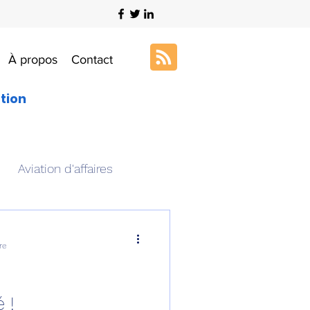
À propos
Contact
ation
Aviation d'affaires
s
Art & Aviation
re
ation aéronautique
 !