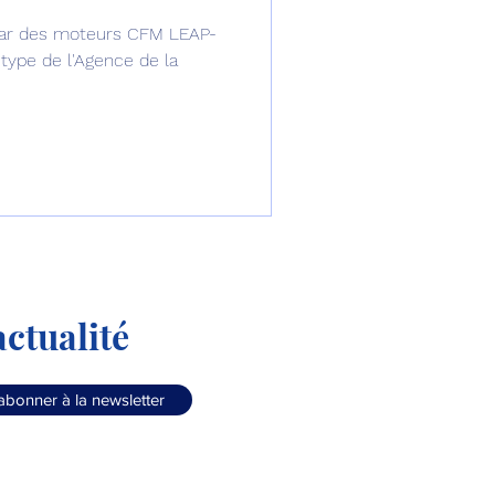
par des moteurs CFM LEAP-
omposante ESPACE
 type de l'Agence de la
e de Dubaï 25
t
Avionneurs
ctualité
abonner à la newsletter