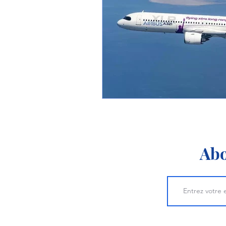
1 er avril
Motorisation
Shenyang J-35
Bombard
Airbus H145M
Opération
Tiltrotors
Abo