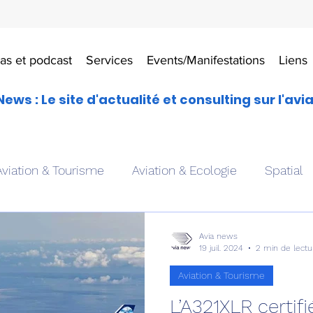
as et podcast
Services
Events/Manifestations
Liens
News : Le site d'actualité et consulting sur l'avi
Aviation & Tourisme
Aviation & Ecologie
Spatial
es
Drones aériens
Avions école
Hélicoptère
Avia news
19 juil. 2024
2 min de lectu
Aviation & Tourisme
Avionique & pilotage
Avion expérimental
Form
L’A321XLR certifié