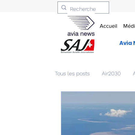
Accueil
Médi
Avia 
Tous les posts
Air2030
Aviation & Défense
Livr
Patrimoine aéronautique