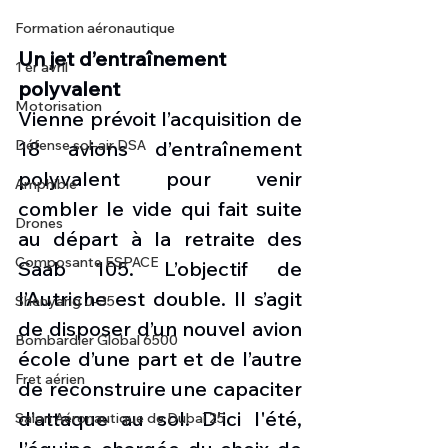
Formation aéronautique
Un jet d’entraînement 
1 er avril
polyvalent
Motorisation
Vienne prévoit l’acquisition de 
Défense sol-air DSA
18 avions d’entraînement 
polyvalent pour venir 
Amphibie
combler le vide qui fait suite 
Drones
au départ à la retraite des 
Composante ESPACE
Saab 105. L’objectif de 
l’Autriche est double. Il s’agit 
Shenyang J-35
de disposer d’un nouvel avion 
Bombardier Global 6500
école d’une part et de l’autre 
Fret aérien
de reconstruire une capaciter 
d’attaque au sol. D'ici l'été, 
Salon Aéronautique de Dubaï 25