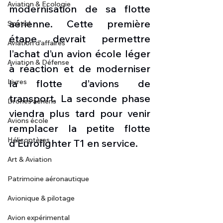
Aviation & Ecologie
modernisation de sa flotte 
aérienne. Cette première 
Spatial
étape devrait permettre 
Aviation d'affaires
l’achat d’un avion école léger 
Aviation & Défense
à réaction et de moderniser 
Livres
la flotte d’avions de 
transport. La seconde phase 
Drones aériens
viendra plus tard pour venir 
Avions école
remplacer la petite flotte 
Hélicoptères
d’Eurofighter T1 en service. 
Art & Aviation
Patrimoine aéronautique
Avionique & pilotage
Avion expérimental