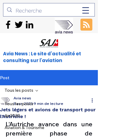
Avia News : Le site d'actualité et
consulting sur l'aviation
Post
Tous les posts
Avia news
Tous les posts
3 avr. 2023
9 min de lecture
Jets légers et avions de transport pour
Air2030
l’Autriche !
L’Autriche avance dans une 
Aviation & Tourisme
première phase de 