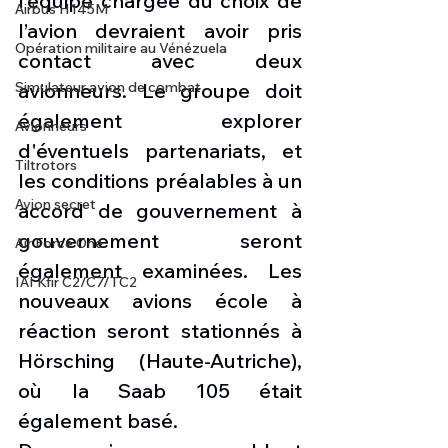
l’équipe chargée du choix de 
Airbus H145M
l’avion devraient avoir pris 
Opération militaire au Vénézuela
contact avec deux 
Simulateur avion de combat
avionneurs. Le groupe doit 
également explorer 
Avionneurs
d'éventuels partenariats, et 
Tiltrotors
les conditions préalables à un 
Avion secret
accord de gouvernement à 
gouvernement seront 
Air Force One
également examinées. Les 
IAI Kfir C2/C7/TC2
nouveaux avions école à 
réaction seront stationnés à 
Hörsching (Haute-Autriche), 
où la Saab 105 était 
également basé. 