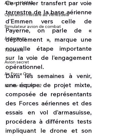
Ce premier transfert par voie 
Airbus H145M
terrestre de la base aérienne 
Opération militaire au Vénézuela
d’Emmen vers celle de 
Simulateur avion de combat
Payerne, on parle de « 
déploiement », marque une 
Avionneurs
nouvelle étape importante 
Tiltrotors
sur la voie de l’engagement 
Avion secret
opérationnel.
Air Force One
Dans les semaines à venir, 
une équipe de projet mixte, 
IAI Kfir C2/C7/TC2
composée de représentants 
des Forces aériennes et des 
essais en vol d’armasuisse, 
procédera à différents tests 
impliquant le drone et son 