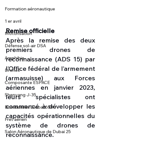
Formation aéronautique
1 er avril
Remise officielle
Motorisation
Après la remise des deux 
Défense sol-air DSA
premiers drones de 
reconnaissance (ADS 15) par 
Amphibie
l’Office fédéral de l’armement 
Drones
(armasuisse) aux Forces 
Composante ESPACE
aériennes en janvier 2023, 
Shenyang J-35
leurs spécialistes ont 
commencé à développer les 
Bombardier Global 6500
capacités opérationnelles du 
Fret aérien
système de drones de 
Salon Aéronautique de Dubaï 25
reconnaissance.