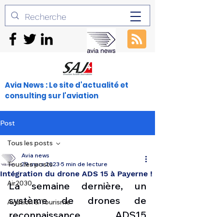
Avia News : Le site d'actualité et
consulting sur l'aviation
Post
Tous les posts
Avia news
Tous les posts
29 mars 2023
5 min de lecture
Intégration du drone ADS 15 à Payerne !
Air2030
La semaine dernière, un 
système de drones de 
Aviation & Tourisme
reconnaissance ADS15 