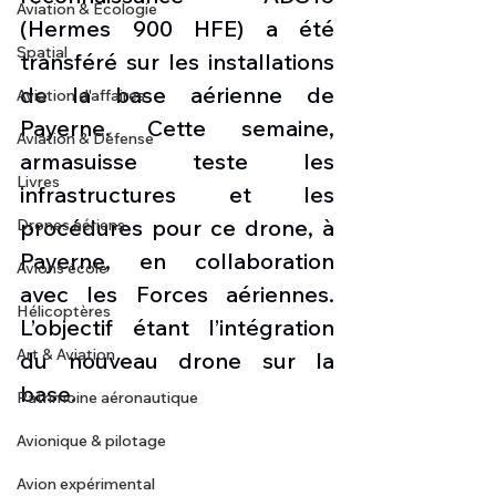
Aviation & Ecologie
(Hermes 900 HFE) a été 
Spatial
transféré sur les installations 
de la base aérienne de 
Aviation d'affaires
Payerne. Cette semaine, 
Aviation & Défense
armasuisse teste les 
Livres
infrastructures et les 
procédures pour ce drone, à 
Drones aériens
Payerne, en collaboration 
Avions école
avec les Forces aériennes. 
Hélicoptères
L’objectif étant l’intégration 
Art & Aviation
du nouveau drone sur la 
base. 
Patrimoine aéronautique
Avionique & pilotage
Avion expérimental