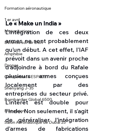
Formation aéronautique
1 er avril
Le « Make un India »
Motorisation
L’intégration de ces deux 
armes ne sont probablement 
Défense sol-air DSA
qu’un début. A cet effet, l’IAF 
Amphibie
prévoit dans un avenir proche 
Drones
d’adjoindre à bord du Rafale 
plusieurs armes conçues 
Composante ESPACE
localement par des 
Shenyang J-35
entreprises du secteur privé. 
Bombardier Global 6500
L’intérêt est double pour 
l’Inde. Non seulement, il s’agit 
Fret aérien
de généraliser l’intégration 
Salon Aéronautique de Dubaï 25
d’armes de fabrications 