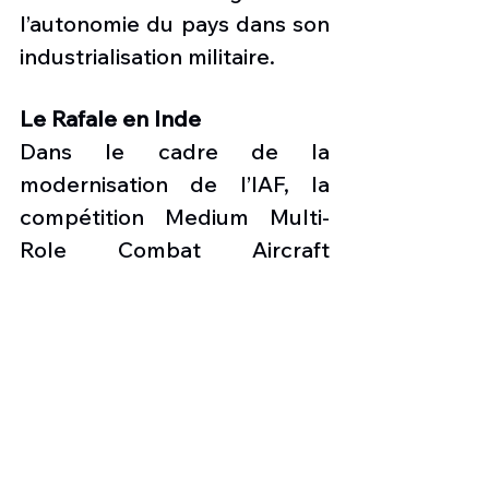
l’autonomie du pays dans son 
industrialisation militaire. 
Le Rafale en Inde 
Dans le cadre de la 
modernisation de l’IAF, la 
compétition Medium Multi-
Role Combat Aircraft 
(MMRCA) est lancée. Plus 
connue sous le nom MRCA, 
est un appel d'offres lancé en 
2001 par le ministère de la 
Défense indien et destiné à 
fournir avant 2020 126 avions 
multirôle à l'armée de l'air 