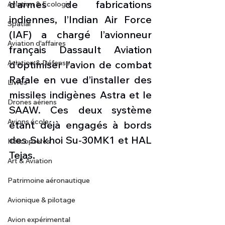
d’armes de fabrications 
Aviation & Ecologie
indiennes, l’Indian Air Force 
Spatial
(IAF) a chargé l’avionneur 
Aviation d'affaires
français Dassault Aviation 
Aviation & Défense
d’optimiser l’avion de combat 
Rafale en vue d’installer des 
Livres
missiles indigènes Astra et le 
Drones aériens
SAAW. Ces deux système 
Avions école
étant déjà engagés à bords 
des Sukhoi Su-30MK1 et HAL 
Hélicoptères
Tejas. 
Art & Aviation
Patrimoine aéronautique
Avionique & pilotage
Avion expérimental