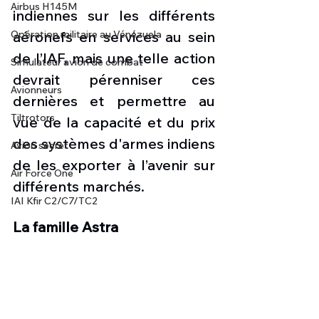
Airbus H145M
indiennes sur les différents 
Opération militaire au Vénézuela
aéronefs en services au sein 
de l’IAF, mais une telle action 
Simulateur avion de combat
devrait pérenniser ces 
Avionneurs
dernières et permettre au 
Tiltrotors
vue de la capacité et du prix 
des systèmes d'armes indiens 
Avion secret
de les exporter à l’avenir sur 
Air Force One
différents marchés. 
IAI Kfir C2/C7/TC2
La famille Astra