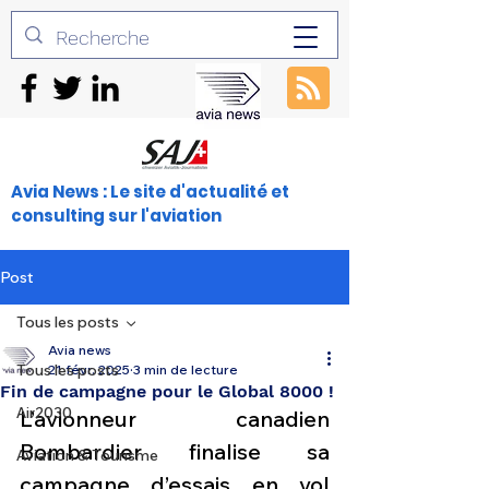
Avia News : Le site d'actualité et
consulting sur l'aviation
Post
Tous les posts
Avia news
Tous les posts
21 févr. 2025
3 min de lecture
Fin de campagne pour le Global 8000 !
Air2030
L’avionneur canadien 
Bombardier finalise sa 
Aviation & Tourisme
campagne d’essais en vol 