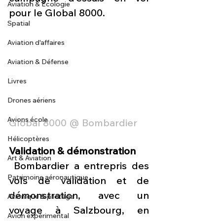
Aviation & Ecologie
pour le Global 8000.
Spatial
Aviation d'affaires
Aviation & Défense
Livres
Drones aériens
Avions école
Global 8000 @ Bombardier
Hélicoptères
Validation & démonstration
Art & Aviation
 Bombardier a entrepris des 
Patrimoine aéronautique
vols de validation et de 
démonstration, avec un 
Avionique & pilotage
voyage à Salzbourg, en 
Avion expérimental