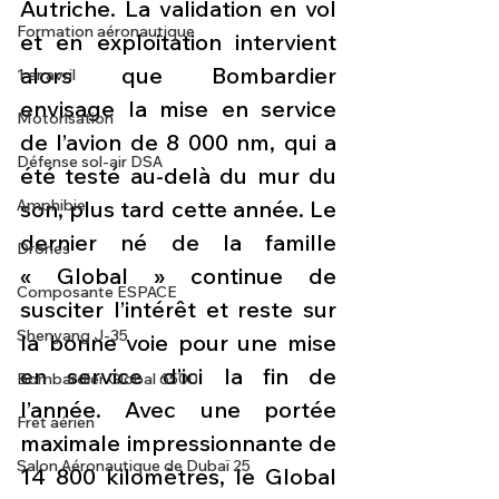
Autriche. La validation en vol 
Formation aéronautique
et en exploitation intervient 
alors que Bombardier 
1 er avril
envisage la mise en service 
Motorisation
de l’avion de 8 000 nm, qui a 
Défense sol-air DSA
été testé au-delà du mur du 
son, plus tard cette année. 
Le 
Amphibie
dernier né de la famille 
Drones
« Global » continue de 
Composante ESPACE
susciter l’intérêt et reste sur 
Shenyang J-35
la bonne voie pour une mise 
en service d’ici la fin de 
Bombardier Global 6500
l’année. Avec une portée 
Fret aérien
maximale impressionnante de 
Salon Aéronautique de Dubaï 25
14 800 kilomètres, le Global 