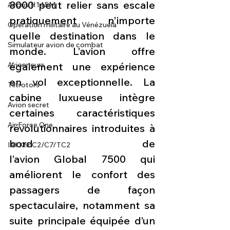
8000 peut relier sans escale 
Airbus H145M
pratiquement n'importe 
Opération militaire au Vénézuela
quelle destination dans le 
Simulateur avion de combat
monde. L’avion offre 
également une expérience 
Avionneurs
en vol exceptionnelle. La 
Tiltrotors
cabine luxueuse intègre 
Avion secret
certaines caractéristiques 
Air Force One
révolutionnaires introduites à 
bord de 
IAI Kfir C2/C7/TC2
l’avion Global 7500 qui 
améliorent le confort des 
passagers de façon 
spectaculaire, notamment sa 
suite principale équipée d’un 