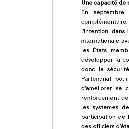
Une capacité de 
En septembre 2
complémentaire a
l’intention, dans 
internationale av
les États membr
développer la co
donc la sécurit
Partenariat pour
d’améliorer sa ca
renforcement de l
les systèmes de
participation de
des officiers d’é