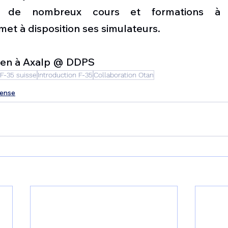
 de nombreux cours et formations à par
 met à disposition ses simulateurs.
lien à Axalp @ DDPS
F-35 suisse
Introduction F-35
Collaboration Otan
fense