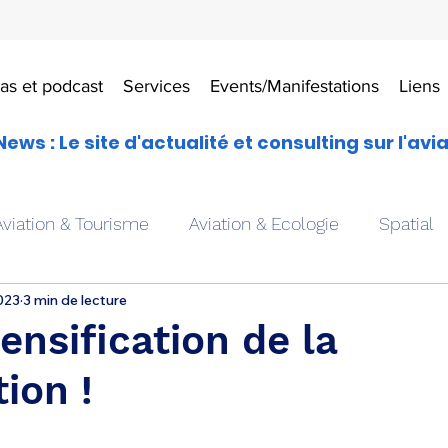
as et podcast
Services
Events/Manifestations
Liens
News : Le site d'actualité et consulting sur l'avi
Aviation & Tourisme
Aviation & Ecologie
Spatial
023
3 min de lecture
es
Drones aériens
Avions école
Hélicoptère
tensification de la
ion !
Avionique & pilotage
Avion expérimental
Form