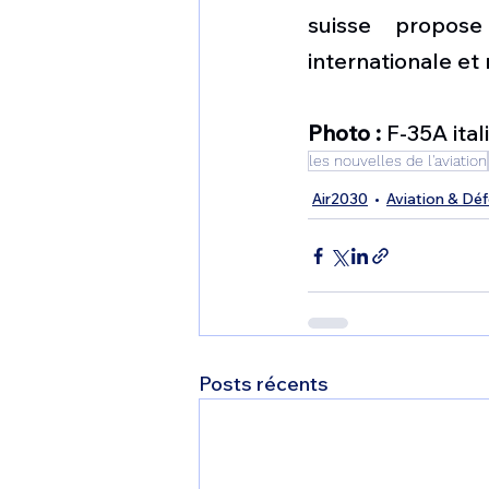
suisse propose
internationale et
Photo :
 F-35A ita
les nouvelles de l'aviation
Air2030
Aviation & Dé
Posts récents