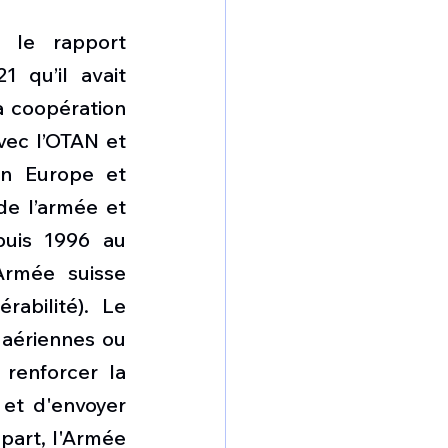
le rapport 
 qu’il avait 
a coopération 
ec l’OTAN et 
en Europe et 
e l’armée et 
puis 1996 au 
Armée suisse 
abilité). Le 
aériennes ou 
enforcer la 
et d'envoyer 
part, l'Armée 