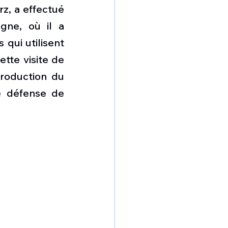
omposante ESPACE
, a effectué 
ne, où il a 
qui utilisent 
e de Dubaï 25
tte visite de 
roduction du 
t
Avionneurs
e défense de 