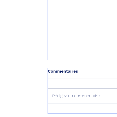
Commentaires
Rédigez un commentaire...
L’Australie équipe ses F-35
d’AIM-260 !