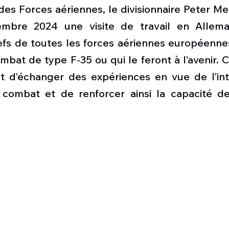
Défense sol-air DSA
Amphibie
Drones
C
 Forces aériennes, le divisionnaire Peter Merz
mbre 2024 une visite de travail en Allemag
fs de toutes les forces aériennes européennes 
ier Global 6500
Fret aérien
Salon Aéronautiqu
mbat de type F-35 ou qui le feront à l’avenir. Ce
ut d’échanger des expériences en vue de l’int
 militaire au Vénézuela
Simulateur avion de comba
 combat et de renforcer ainsi la capacité d