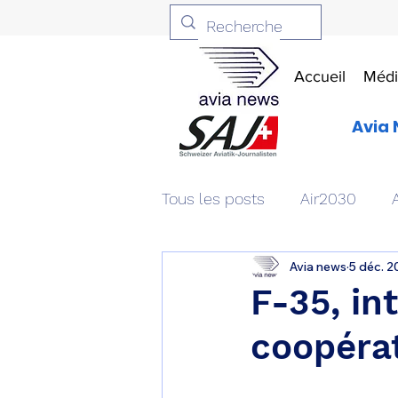
Accueil
Médi
Avia 
Tous les posts
Air2030
Avia news
5 déc. 2
Aviation & Défense
Livr
F-35, in
coopérat
Patrimoine aéronautique