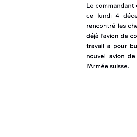
1 er avril
Motorisation
Le commandant des
ce lundi 4 déce
rencontré les che
Shenyang J-35
Bombard
déjà l’avion de co
travail a pour b
Airbus H145M
Opération
nouvel avion de
l’Armée suisse.
Tiltrotors