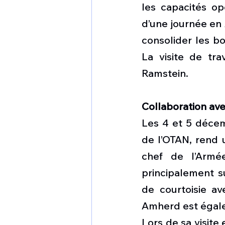
les capacités opé
d’une journée en
consolider les bo
La visite de tr
Ramstein.
Collaboration ave
Les 4 et 5 décemb
de l’OTAN, rend u
chef de l’Armé
principalement su
de courtoisie av
Amherd est égal
Lors de sa visite