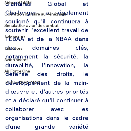
Airbus H145M
d'affaires Global et 
Challenger a également 
Opération militaire au Vénézuela
souligné qu'il continuera à 
Simulateur avion de combat
soutenir l'excellent travail de 
Avionneurs
l'EBAA et de la NBAA dans 
des domaines clés, 
Tiltrotors
notamment la sécurité, la 
Avion secret
durabilité, l'innovation, la 
Air Force One
défense des droits, le 
développement de la main-
IAI Kfir C2/C7/TC2
d'œuvre et d'autres priorités 
et a déclaré qu'il continuer à 
collaborer avec les 
organisations dans le cadre 
d’une grande variété 