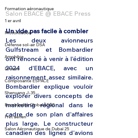
Formation aéronautique
Salon EBACE @ EBACE Press
1 er avril
Un vide pas facile à combler
Motorisation
Les deux avionneurs 
Défense sol-air DSA
Gulfstream et Bombardier 
Amphibie
ont renoncé à venir à l’édition 
2024 d’EBACE, avec un 
Drones
raisonnement assez similaire. 
Composante ESPACE
Bombardier explique vouloir 
Shenyang J-35
explorer divers concepts de 
marketing régional dans le 
Bombardier Global 6500
cadre de son plan d'affaires 
Fret aérien
plus large. Le constructeur 
Salon Aéronautique de Dubaï 25
canadien des lignes d'avions 