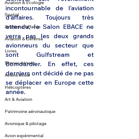
Aviation & Ecologie
incontournable de l’aviation 
Spatial
d’affaires. Toujours très 
attendu, le Salon EBACE ne 
Aviation d'affaires
verra pas les deux grands 
Aviation & Défense
avionneurs du secteur que 
Livres
sont Gulfstream et 
Bomdardier. En effet, ces 
Drones aériens
derniers ont décidé de ne pas 
Avions école
se déplacer en Europe cette 
Hélicoptères
année.
Art & Aviation
Patrimoine aéronautique
Avionique & pilotage
Avion expérimental