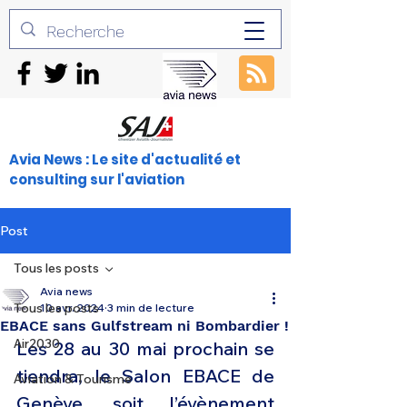
Avia News : Le site d'actualité et
consulting sur l'aviation
Post
Tous les posts
Avia news
Tous les posts
10 avr. 2024
3 min de lecture
EBACE sans Gulfstream ni Bombardier !
Air2030
Les 28 au 30 mai prochain se 
tiendra, le Salon EBACE de 
Aviation & Tourisme
Genève, soit l’évènement 