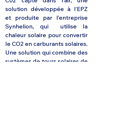
C02 capté dans l’air, une 
solution développée à l’EPZ 
et produite par l’entreprise 
Synhelion, qui  utilise la 
chaleur solaire pour convertir 
le CO2 en carburants solaires. 
Une solution qui combine des 
systèmes de tours solaires de 
pointe avec des procédés 
thermochimiques à haute 
température exclusifs.
Afin d'atteindre le  « Zero 
Emission » C02 d’ici 2050, la 
neutralité carbone va passer 