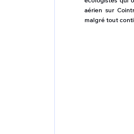
écologistes qui 
1 er avril
Motorisation
aérien sur Coin
malgré tout cont
Shenyang J-35
Bombard
Airbus H145M
Opération
Tiltrotors