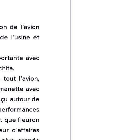
n de l'avion 
e l'usine et 
ortante avec 
hita. 
out l'avion, 
manette avec 
çu autour de 
erformances 
t que fleuron 
ur d'affaires 