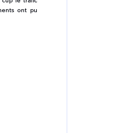
up le trafic 
omposante ESPACE
ments ont pu 
e de Dubaï 25
t
Avionneurs