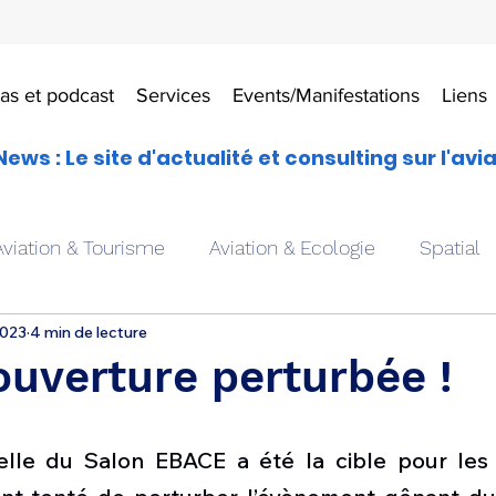
as et podcast
Services
Events/Manifestations
Liens
News : Le site d'actualité et consulting sur l'avi
Aviation & Tourisme
Aviation & Ecologie
Spatial
2023
4 min de lecture
es
Drones aériens
Avions école
Hélicoptère
uverture perturbée !
Avionique & pilotage
Avion expérimental
Form
cielle du Salon EBACE a été la cible pour les 