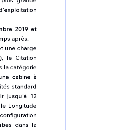
plus grande 
'exploitation 
mbre 2019 et 
mps après. 
t une charge 
 le Citation 
 la catégorie 
une cabine à 
ités standard 
r jusqu'à 12 
le Longitude 
onfiguration 
bes dans la 