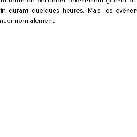
ont tenté de perturber l’évènement gênant du c
Défense sol-air DSA
Amphibie
Drones
C
trin durant quelques heures. Mais les évène
inuer normalement.
ier Global 6500
Fret aérien
Salon Aéronautiqu
 militaire au Vénézuela
Simulateur avion de comba