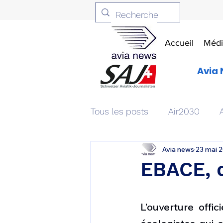
Accueil
Médi
Avia 
Tous les posts
Air2030
Avia news
23 mai 
Aviation & Défense
Livr
EBACE, o
Patrimoine aéronautique
L’ouverture offi