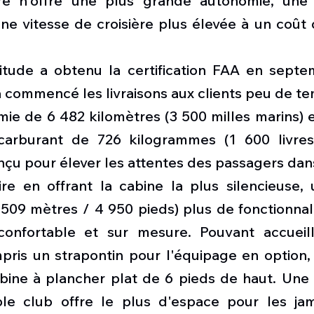
ire n'offre une plus grande autonomie, une 
ne vitesse de croisière plus élevée à un coût d
itude a obtenu la certification FAA en septe
a commencé les livraisons aux clients peu de te
ie de 6 482 kilomètres (3 500 milles marins) e
carburant de 726 kilogrammes (1 600 livres),
çu pour élever les attentes des passagers dans
ire en offrant la cabine la plus silencieuse, 
 509 mètres / 4 950 pieds) plus de fonctionnal
confortable et sur mesure. Pouvant accueilli
pris un strapontin pour l'équipage en option, 
bine à plancher plat de 6 pieds de haut. Une c
le club offre le plus d'espace pour les jam