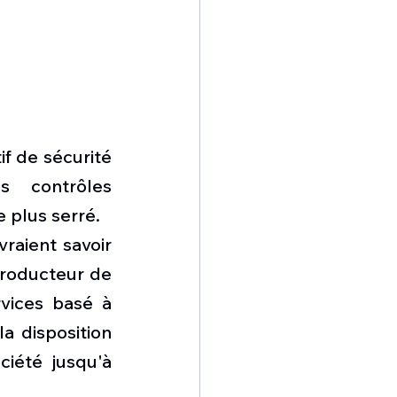
if de sécurité 
 contrôles 
 plus serré. 
raient savoir 
producteur de 
vices basé à 
 disposition 
iété jusqu'à 