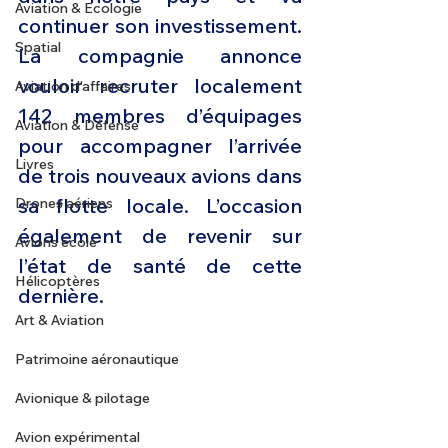
Aviation & Ecologie
continuer son investissement. 
Spatial
La compagnie annonce  
vouloir recruter localement 
Aviation d'affaires
142 membres d’équipages 
Aviation & Défense
pour accompagner l’arrivée 
Livres
de trois nouveaux avions dans 
sa flotte locale. L’occasion 
Drones aériens
également de revenir sur 
Avions école
l’état de santé de cette 
Hélicoptères
dernière. 
Art & Aviation
Patrimoine aéronautique
Avionique & pilotage
Avion expérimental