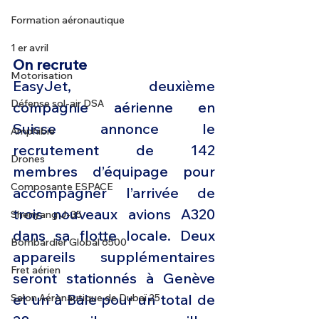
Formation aéronautique
1 er avril
On recrute 
Motorisation
EasyJet, deuxième 
Défense sol-air DSA
compagnie aérienne en 
Suisse annonce le 
Amphibie
recrutement de 142 
Drones
membres d’équipage pour 
Composante ESPACE
accompagner l’arrivée de 
trois nouveaux avions A320 
Shenyang J-35
dans sa flotte locale. Deux 
Bombardier Global 6500
appareils supplémentaires 
Fret aérien
seront stationnés à Genève 
et un à Bale pour un total de 
Salon Aéronautique de Dubaï 25