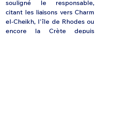
souligné le responsable, 
citant les liaisons vers Charm 
el-Cheikh, l'île de Rhodes ou 
encore la Crète depuis 
Genève et Bâle.
La demande pour le tourisme 
urbain a également repris, 
mais de manière nettement 
plus modérée. "
Nous 
assistons aussi au retour des 
voyages d'affaires, en 
particulier dans le segment 
PME, où la sensibilité au prix a 
été exacerbée ces derniers 
temps
", a fait valoir M. 