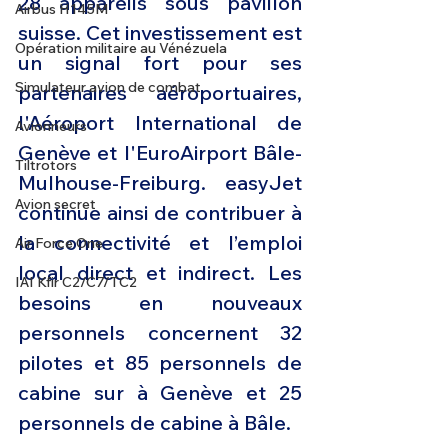
28 appareils sous pavillon 
Airbus H145M
suisse. Cet investissement est 
Opération militaire au Vénézuela
un signal fort pour ses 
Simulateur avion de combat
partenaires aéroportuaires, 
l'Aéroport International de 
Avionneurs
Genève et l'EuroAirport Bâle-
Tiltrotors
Mulhouse-Freiburg. easyJet 
Avion secret
continue ainsi de contribuer à 
la connectivité et l’emploi 
Air Force One
local direct et indirect. Les 
IAI Kfir C2/C7/TC2
besoins en nouveaux 
personnels concernent 32 
pilotes et 85 personnels de 
cabine sur à Genève et 25 
personnels de cabine à Bâle.