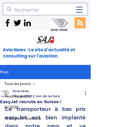
Avia News : Le site d'actualité et
consulting sur l'aviation
Post
Tous les posts
Avia news
Tous les posts
19 juin 2023
2 min de lecture
EasyJet recrute en Suisse !
Air2030
Le transporteur à bas prix 
easyJet est bien implanté 
Aviation & Tourisme
dans notre pays et va 