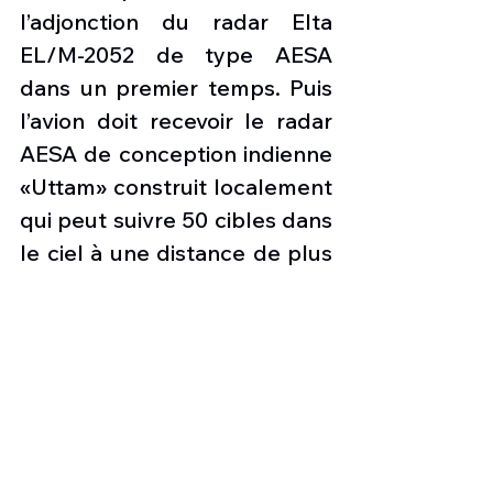
l’adjonction du radar Elta 
EL/M-2052 de type AESA 
dans un premier temps. Puis 
l’avion doit recevoir le radar 
AESA de conception indienne 
«Uttam» construit localement 
qui peut suivre 50 cibles dans 
le ciel à une distance de plus 
de 100 kilomètres et engager 
environ quatre d'entre elles 
en même temps, selon les 
réclamations de 
l'Organisation de recherche 
et de développement pour la 
défense (DRDO). La variante 