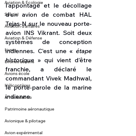
Aviation & Ecologie
l’appontage et le décollage 
d’un avion de combat HAL 
Spatial
Tejas-N sur le nouveau porte-
Aviation d'affaires
avion INS Vikrant. Soit deux 
Aviation & Défense
systèmes de conception 
Livres
indiennes. C’est une « 
étape 
historique
 » qui vient d’être 
Drones aériens
franchie, a déclaré le 
Avions école
commandant Vivek Madhwal, 
Hélicoptères
le porte-parole de la marine 
indienne. 
Art & Aviation
Patrimoine aéronautique
Avionique & pilotage
Avion expérimental