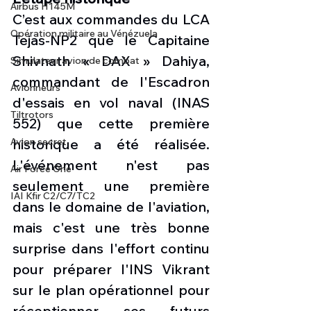
Airbus H145M
C’est aux commandes du LCA 
Opération militaire au Vénézuela
Tejas-NP2 que le Capitaine 
Shivnath « DAX » Dahiya, 
Simulateur avion de combat
commandant de l'Escadron 
Avionneurs
d'essais en vol naval (INAS 
Tiltrotors
552) que cette première 
historique a été réalisée. 
Avion secret
L'événement n'est pas 
Air Force One
seulement une première 
IAI Kfir C2/C7/TC2
dans le domaine de l'aviation, 
mais c'est une très bonne 
surprise dans l'effort continu 
pour préparer l'INS Vikrant 
sur le plan opérationnel pour 
réceptionner ses futurs 