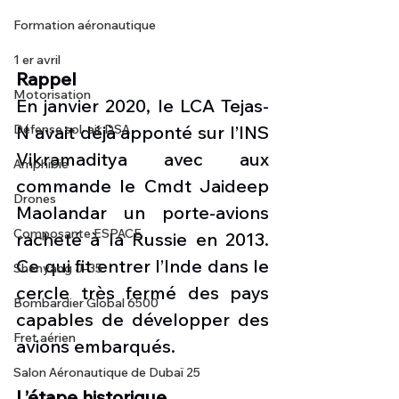
Formation aéronautique
1 er avril
Rappel
Motorisation
En janvier 2020, le LCA Tejas-
N avait déjà apponté sur l’INS 
Défense sol-air DSA
Vikramaditya avec aux 
Amphibie
commande le Cmdt Jaideep 
Drones
Maolandar un porte-avions 
Composante ESPACE
racheté à la Russie en 2013. 
Ce qui fit entrer l’Inde dans le 
Shenyang J-35
cercle très fermé des pays 
Bombardier Global 6500
capables de développer des 
Fret aérien
avions embarqués.
Salon Aéronautique de Dubaï 25
L’étape historique