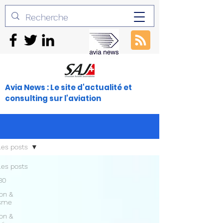
Avia News : Le site d'actualité et
consulting sur l'aviation
les posts
les posts
30
ion &
isme
ion &