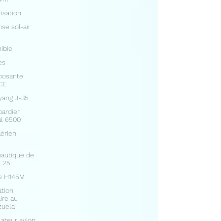
isation
se sol-air
ibie
es
osante
CE
yang J-35
ardier
l 6500
aérien
autique de
 25
us H145M
tion
aire au
zuela
ateur avion