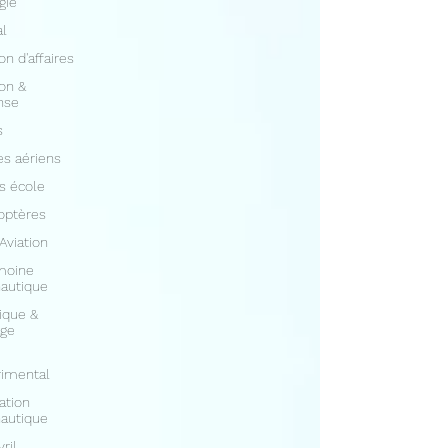
gie
al
on d'affaires
ion &
nse
s
s aériens
s école
optères
 Aviation
moine
autique
ique &
age
rimental
ation
autique
vril