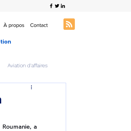
À propos
Contact
ation
Aviation d'affaires
s
Art & Aviation
n
ation aéronautique
 Roumanie, a 