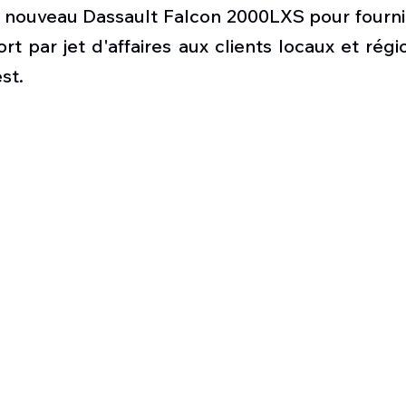
Défense sol-air DSA
Amphibie
Drones
C
 nouveau Dassault Falcon 2000LXS pour fournir 
rt par jet d'affaires aux clients locaux et régio
st.
ier Global 6500
Fret aérien
Salon Aéronautiqu
 militaire au Vénézuela
Simulateur avion de comba