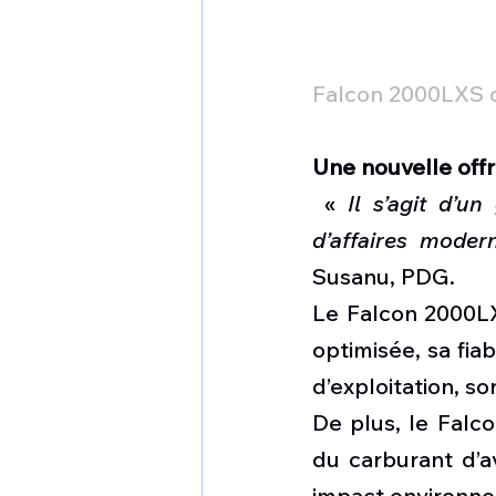
Falcon 2000LXS d
Une nouvelle off
 « 
Il s’agit d’u
d’affaires moder
Susanu, PDG. 
Le Falcon 2000LX
optimisée, sa fiab
d’exploitation, so
De plus, le Falc
du carburant d’av
impact environne