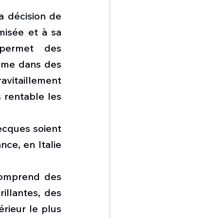
 décision de 
misée et à sa 
permet des 
même dans des 
vitaillement 
 rentable les 
ecques soient 
ce, en Italie 
omprend des 
illantes, des 
rieur le plus 