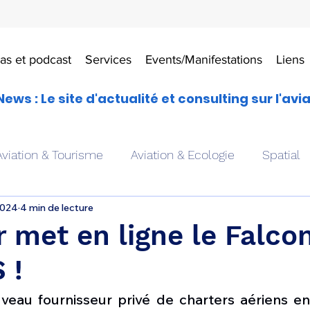
as et podcast
Services
Events/Manifestations
Liens
News : Le site d'actualité et consulting sur l'avi
Aviation & Tourisme
Aviation & Ecologie
Spatial
2024
4 min de lecture
es
Drones aériens
Avions école
Hélicoptère
r met en ligne le Falco
 !
Avionique & pilotage
Avion expérimental
Form
uveau fournisseur privé de charters aériens en