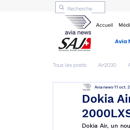
Accueil
Médi
Avia 
Tous les posts
Air2030
Avia news
11 oct. 
Aviation & Défense
Livr
Dokia Ai
2000LXS
Patrimoine aéronautique
Dokia Air, un no