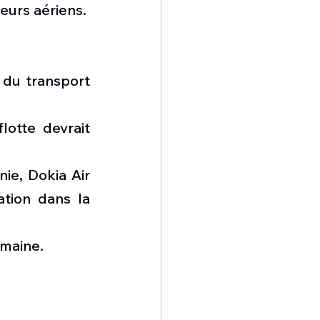
geurs aériens.
du transport 
otte devrait 
e, Dokia Air 
tion dans la 
umaine.