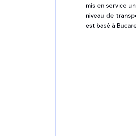
1 er avril
Motorisation
mis en service un
niveau de transpo
est basé à Bucare
Shenyang J-35
Bombard
Airbus H145M
Opération
Tiltrotors