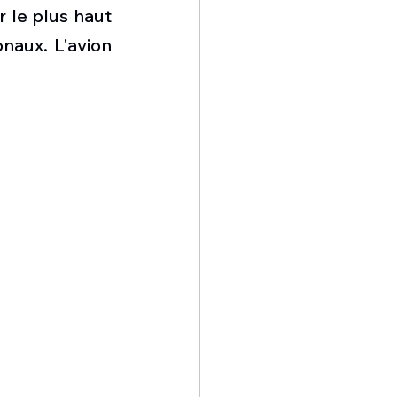
omposante ESPACE
le plus haut 
naux. L'avion 
e de Dubaï 25
t
Avionneurs