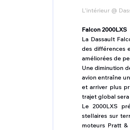
L'intérieur @ Das
Falcon 2000LXS
La Dassault Fal
des différences e
améliorées de pe
Une diminution de
avion entraîne un
et arriver plus p
trajet global sera
Le 2000LXS pré
stellaires sur te
moteurs Pratt &