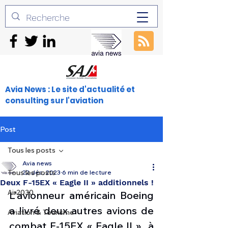
Avia News : Le site d'actualité et
consulting sur l'aviation
Post
Tous les posts
Avia news
Tous les posts
22 déc. 2023
6 min de lecture
Deux F-15EX « Eagle II » additionnels !
Air2030
L'avionneur américain Boeing 
a livré deux autres avions de 
Aviation & Tourisme
combat F-15EX « Eagle II »  à 