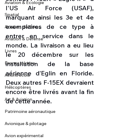
Aviation & Ecologie
l'US Air Force (USAF), 
Spatial
marquant ainsi les 3e et 4e 
exemplaires de ce type à 
Aviation d'affaires
entrer en service dans le 
Aviation & Défense
monde. La 
livraison a eu lieu 
Livres
le 20 décembre sur les 
installation de la base 
Drones aériens
aérienne d’Eglin en Floride. 
Avions école
Deux autres F-15EX devraient 
Hélicoptères
encore être livrés avant la fin 
Art & Aviation
de cette année.
Patrimoine aéronautique
Avionique & pilotage
Avion expérimental