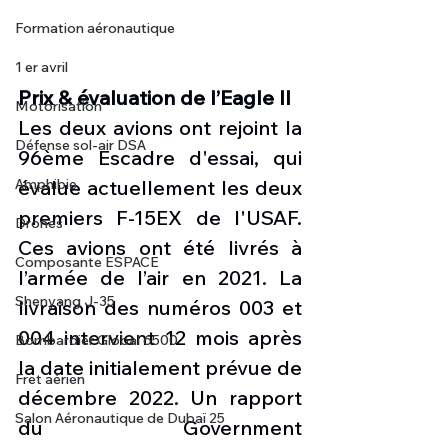
Formation aéronautique
1 er avril
Prix & évaluation de l’Eagle II
Motorisation
Les deux avions ont rejoint la 
Défense sol-air DSA
96ème Escadre d'essai, qui 
évalue actuellement les deux 
Amphibie
premiers F-15EX de l'USAF. 
Drones
Ces avions ont été livrés à 
Composante ESPACE
l’armée de l’air en 2021. La 
Shenyang J-35
livraison des numéros 003 et 
004 intervient 12 mois après 
Bombardier Global 6500
la date initialement prévue de 
Fret aérien
décembre 2022. Un rapport 
Salon Aéronautique de Dubaï 25
du Government 