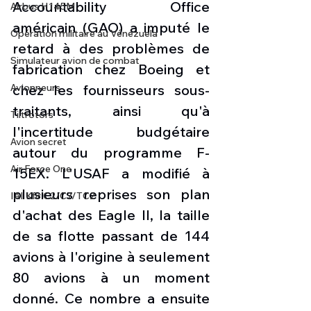
Accountability Office 
Airbus H145M
américain (GAO) a imputé le 
Opération militaire au Vénézuela
retard à des problèmes de 
Simulateur avion de combat
fabrication chez Boeing et 
chez les fournisseurs sous-
Avionneurs
traitants, ainsi qu'à 
Tiltrotors
l'incertitude budgétaire 
Avion secret
autour du programme F-
Air Force One
15EX. L'USAF a modifié à 
plusieurs reprises son plan 
IAI Kfir C2/C7/TC2
d'achat des Eagle II, la taille 
de sa flotte passant de 144 
avions à l'origine à seulement 
80 avions à un moment 
donné. Ce nombre a ensuite 