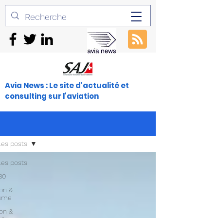
Avia News : Le site d'actualité et
consulting sur l'aviation
les posts
les posts
30
ion &
isme
ion &