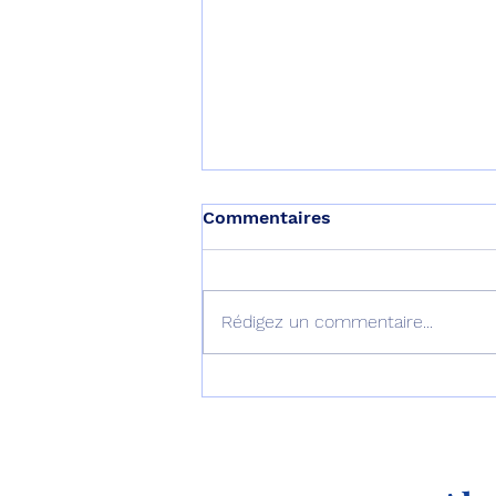
Commentaires
Rédigez un commentaire...
Le septième B777-9
décolle pour son premier
vol !