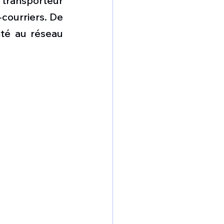
transporteur 
omposante ESPACE
courriers. De 
té au réseau 
e de Dubaï 25
t
Avionneurs