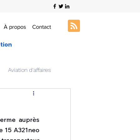
À propos
Contact
ation
Aviation d'affaires
s
Art & Aviation
ferme auprès 
ation aéronautique
e 15 A321neo 