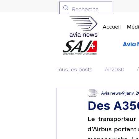
Accueil
Médi
Avia 
Tous les posts
Air2030
Avia news
9 janv. 
Aviation & Défense
Livr
Des A350
Le transporteur
Patrimoine aéronautique
d'Airbus portant 