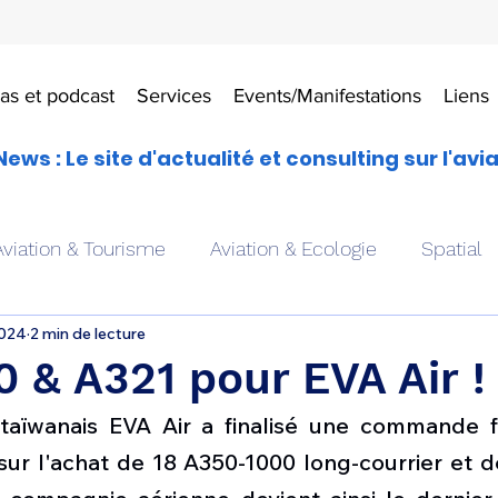
as et podcast
Services
Events/Manifestations
Liens
News : Le site d'actualité et consulting sur l'avi
Aviation & Tourisme
Aviation & Ecologie
Spatial
2024
2 min de lecture
es
Drones aériens
Avions école
Hélicoptère
 & A321 pour EVA Air !
 taïwanais EVA Air a finalisé une commande 
Avionique & pilotage
Avion expérimental
Form
sur l'achat de 18 A350-1000 long-courrier et d