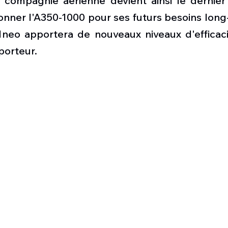
 compagnie aérienne devient ainsi le dernier 
Défense sol-air DSA
Amphibie
Drones
C
onner l'A350-1000 pour ses futurs besoins long-
21neo apportera de nouveaux niveaux d'efficaci
ier Global 6500
Fret aérien
Salon Aéronautiqu
porteur.
 militaire au Vénézuela
Simulateur avion de comba