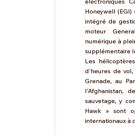
électroniques C
Honeywell (EGI) 
intégré de gesti
moteur General
numérique à plein
supplémentaire l
Les hélicoptères
d'heures de vol
Grenade, au Pan
l'Afghanistan, 
sauvetage, y com
Hawk » sont op
internationaux à c