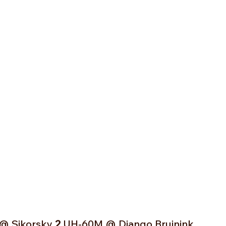
@ Sikorsky 
2
 UH-60M @ Django Bruinink 