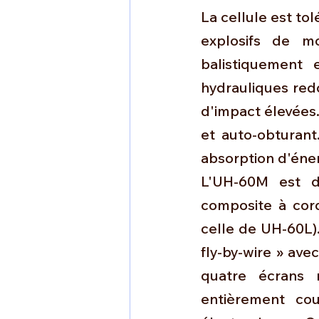
La cellule est tol
explosifs de m
balistiquement 
hydrauliques redo
d'impact élevées
et auto-obturant.
absorption d'éner
L'UH-60M est do
composite à cord
celle de UH-60L)
fly-by-wire » ave
quatre écrans m
entièrement co