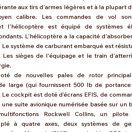
érante aux tirs d'armes légères et à la plupart de
oyen calibre. Les commandes de vol sont
et l'hélicoptère est équipé de systèmes éle
ndants. L'hélicoptère a la capacité d'absorber
. Le système de carburant embarqué est résista
 Les sièges de l'équipage et le train d'atterr
gie. 
té de nouvelles pales de rotor principal
e large (qui fournissent 500 lb de portance
. Le cockpit est doté d’écrans EFIS, de comman
c une suite avionique numérisée basée sur un b
ultifonctions Rockwell Collins, un pilote 
uplé à quatre axes, deux systèmes de ges