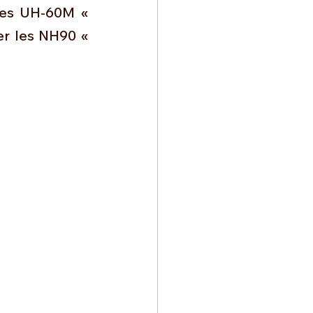
omposante ESPACE
res UH-60M « 
er les NH90 « 
e de Dubaï 25
t
Avionneurs