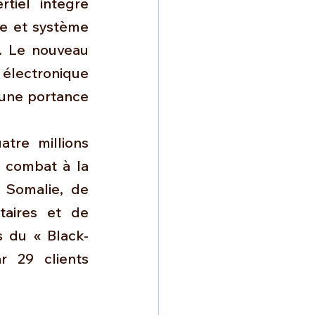
iel intégré 
e et système 
. Le nouveau 
lectronique 
 une portance 
tre millions 
 combat à la 
 Somalie, de 
aires et de 
s du « Black-
 29 clients 