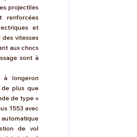
s projectiles 
 renforcées 
ctriques et 
 des vitesses 
nt aux chocs 
issage sont à 
 à longeron 
 de plus que 
de de type « 
us 1553 avec 
automatique 
tion de vol 