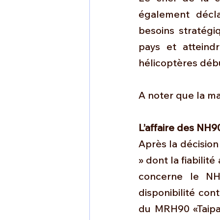
également décla
besoins stratégi
pays et atteindr
hélicoptères déb
A noter que la m
L’affaire des NH9
Après la décision
» dont la fiabilit
concerne le NH9
disponibilité con
du MRH90 «Taipan