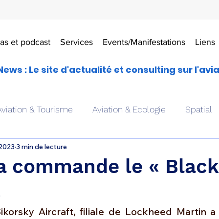
as et podcast
Services
Events/Manifestations
Liens
News : Le site d'actualité et consulting sur l'avi
Aviation & Tourisme
Aviation & Ecologie
Spatial
 2023
3 min de lecture
es
Drones aériens
Avions école
Hélicoptère
a commande le « Black
!
Avionique & pilotage
Avion expérimental
Form
Sikorsky Aircraft, filiale de Lockheed Martin 