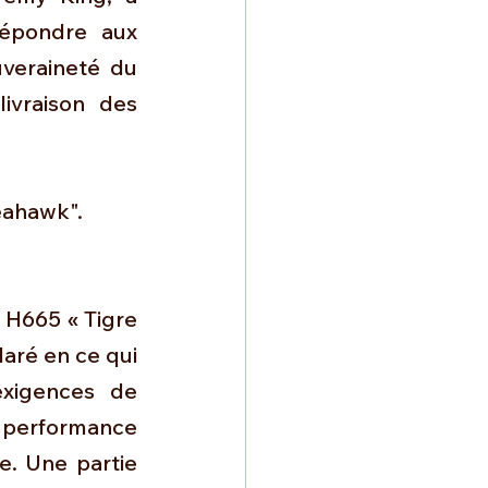
épondre aux 
veraineté du 
ivraison des 
eahawk". 
 H665 « Tigre 
laré en ce qui 
xigences de 
 performance 
. Une partie 