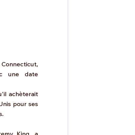
 Connecticut, 
c une date 
il achèterait 
nis pour ses 
s.
remy King, a 