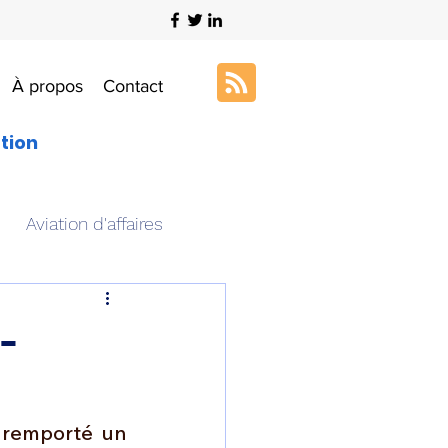
À propos
Contact
ation
Aviation d'affaires
s
Art & Aviation
-
ation aéronautique
a remporté un 