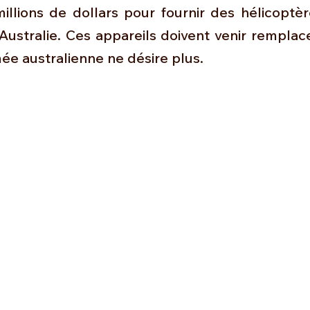
Défense sol-air DSA
Amphibie
Drones
C
illions de dollars pour fournir des hélicoptè
Australie. Ces appareils doivent venir remplac
mée australienne ne désire plus.
ier Global 6500
Fret aérien
Salon Aéronautiqu
 militaire au Vénézuela
Simulateur avion de comba