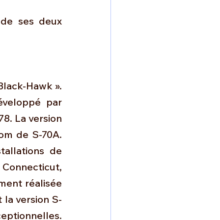
de ses deux 
Black-Hawk ». 
éveloppé par 
8. La version 
om de S-70A. 
allations de 
 Connecticut, 
ment réalisée 
la version S-
eptionnelles. 