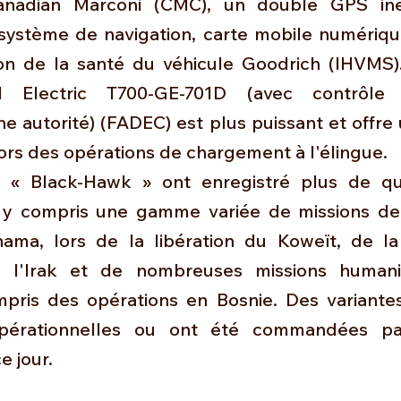
anadian Marconi (CMC), un double GPS inert
système de navigation, carte mobile numériqu
on de la santé du véhicule Goodrich (IHVMS)
 Electric T700-GE-701D (avec contrôle é
e autorité) (FADEC) est plus puissant et offre
ors des opérations de chargement à l'élingue.
 « Black-Hawk » ont ​​enregistré plus de qua
, y compris une gamme variée de missions de
ama, lors de la libération du Koweït, de la
de l'Irak et de nombreuses missions humanit
pris des opérations en Bosnie. Des variante
érationnelles ou ont été commandées par
e jour.