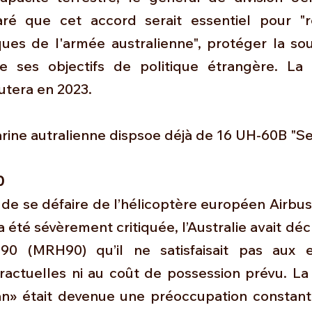
ré que cet accord serait essentiel pour "r
ques de l'armée australienne", protéger la sou
e ses objectifs de politique étrangère. La l
utera en 2023.
arine autralienne dispsoe déjà de 16 UH-60B "S
0
 de se défaire de l’hélicoptère européen Airbus
é a été sévèrement critiquée, l’Australie avait déc
0 (MRH90) qu’il ne satisfaisait pas aux e
tractuelles ni au coût de possession prévu. La
» était devenue une préoccupation constante