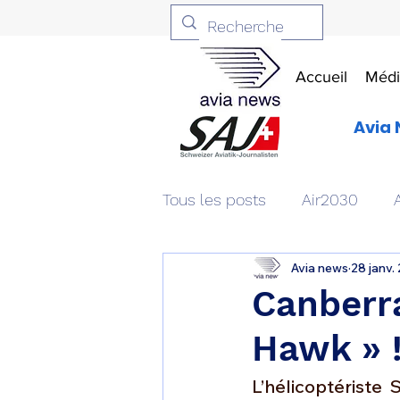
Accueil
Médi
Avia 
Tous les posts
Air2030
Avia news
28 janv.
Aviation & Défense
Livr
Canberr
Hawk » 
Patrimoine aéronautique
L’hélicoptériste 