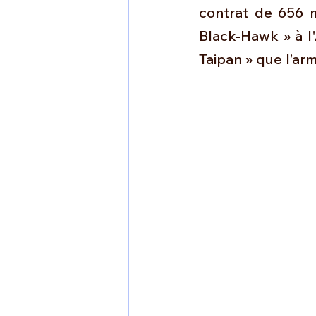
1 er avril
Motorisation
contrat de 656 m
Black-Hawk » à l'
Taipan » que l’ar
Shenyang J-35
Bombard
Airbus H145M
Opération
Tiltrotors