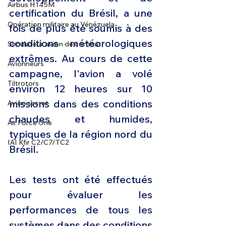
Airbus H145M
certification du Brésil, a une 
Opération militaire au Vénézuela
fois de plus été soumis à des 
conditions météorologiques 
Simulateur avion de combat
extrêmes. Au cours de cette 
Avionneurs
campagne, l'avion a volé 
Tiltrotors
environ 12 heures sur 10 
missions dans des conditions 
Avion secret
chaudes et humides, 
Air Force One
typiques de la région nord du 
IAI Kfir C2/C7/TC2
Brésil.
Les tests ont été effectués 
pour évaluer les 
performances de tous les 
systèmes dans des conditions 