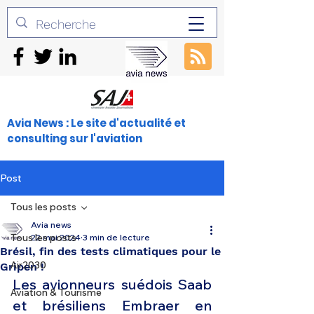
Avia News : Le site d'actualité et
consulting sur l'aviation
Post
Tous les posts
Avia news
Tous les posts
22 mai 2024
3 min de lecture
Brésil, fin des tests climatiques pour le
Air2030
Gripen !
Les avionneurs suédois Saab 
Aviation & Tourisme
et brésiliens Embraer en 