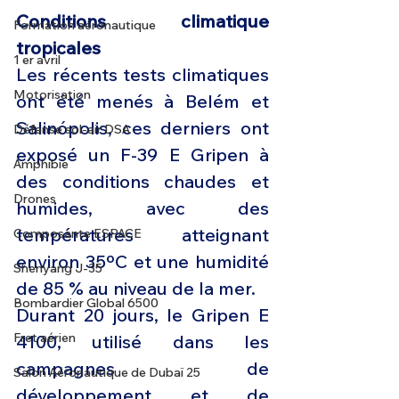
Conditions climatique 
Formation aéronautique
tropicales
1 er avril
Les récents tests climatiques 
Motorisation
ont été menés à Belém et 
Salinópolis, ces derniers ont 
Défense sol-air DSA
exposé un F-39 E Gripen à 
Amphibie
des conditions chaudes et 
Drones
humides, avec des 
températures atteignant 
Composante ESPACE
environ 35ºC et une humidité 
Shenyang J-35
de 85 % au niveau de la mer.
Bombardier Global 6500
Durant 20 jours, le Gripen E 
Fret aérien
4100, utilisé dans les 
campagnes de 
Salon Aéronautique de Dubaï 25
développement et de 