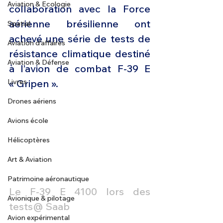
Aviation & Ecologie
collaboration avec la Force 
aérienne brésilienne ont 
Spatial
achevé une série de tests de 
Aviation d'affaires
résistance climatique destiné 
Aviation & Défense
à l’avion de combat F-39 E 
Livres
« Gripen ».
Drones aériens
Avions école
Hélicoptères
Art & Aviation
Patrimoine aéronautique
Le F-39 E 4100 lors des 
Avionique & pilotage
tests@ Saab
Avion expérimental