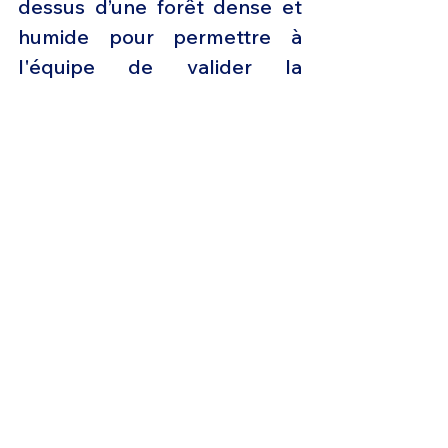
dessus d’une forêt dense et 
humide pour permettre à 
l'équipe de valider la 
précision des mesures de 
l'altimètre radar dans cet 
environnement.
Tous les tests effectués ont 
été achevés avec succès, 
consolidant une autre étape 
de la campagne mondiale de 
développement et de 
certification de Gripen E. Ces 
tests comprenaient le 
transport d'une gamme de 
configurations de magasins 