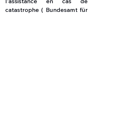
l'assistance en cas de 
catastrophe ( Bundesamt für 
Bevölkerungsschutz und 
Katastrophenhilfe), et la 
famille Super Puma, dont le 
H225 est la dernière variante. 
Le partenariat a débuté en 
1962, lorsque la 
Bundespolizei (à l'époque 
Bundesgrenzschutz) a 
commencé à exploiter son 
Alouette II, fabriquée par la 
société Aérospatiale, 
prédécesseur d'Airbus.
Airbus H225
Bundespolizei