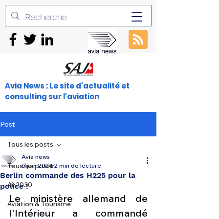
Avia News : Le site d'actualité et
consulting sur l'aviation
Post
Tous les posts
Avia news
Tous les posts
6 juin 2024
2 min de lecture
Berlin commande des H225 pour la
Air2030
police !
Le ministère allemand de 
Aviation & Tourisme
l'Intérieur a commandé 