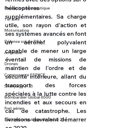
hélicoptères 
Formation aéronautique
supplémentaires. Sa charge 
1 er avril
utile, son rayon d'action et 
Motorisation
ses systèmes avancés en font 
un aéronef polyvalent 
Défense sol-air DSA
capable de mener un large 
Amphibie
éventail de missions de 
Drones
maintien de l'ordre et de 
Composante ESPACE
sécurité intérieure, allant du 
transport des forces 
Shenyang J-35
spéciales à la lutte contre les 
Bombardier Global 6500
incendies et aux secours en 
Fret aérien
cas de catastrophe. Les 
livraisons devraient démarrer 
Salon Aéronautique de Dubaï 25
en 2029.