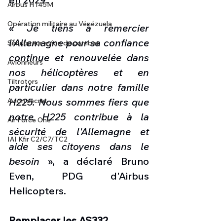
Airbus H145M
Opération militaire au Vénézuela
« 
Je tiens à remercier 
l'Allemagne pour sa confiance 
Simulateur avion de combat
continue et renouvelée dans 
Avionneurs
nos hélicoptères et en 
Tiltrotors
particulier dans notre famille 
H225. Nous sommes fiers que 
Avion secret
notre H225 contribue à la 
Air Force One
sécurité de l'Allemagne et 
IAI Kfir C2/C7/TC2
aide ses citoyens dans le 
besoin
 », a déclaré Bruno 
Even, PDG d'Airbus 
Helicopters.
Remplacer les AS332