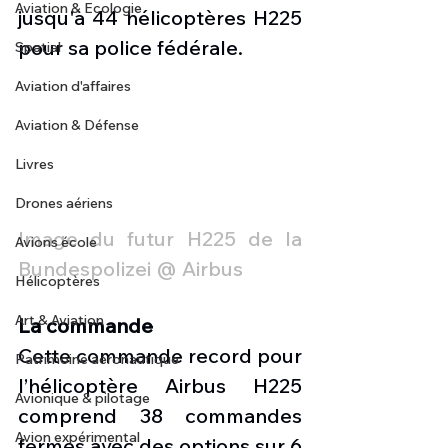
Aviation & Ecologie
jusqu'à 44 hélicoptères H225 
pour sa police fédérale.
Spatial
Aviation d'affaires
Aviation & Défense
Livres
Drones aériens
Image du futur H225 de la 
Avions école
Bundespolizei @ Airbus
Hélicoptères
Art & Aviation
La commande
Cette commande record pour 
Patrimoine aéronautique
l’hélicoptère Airbus H225 
Avionique & pilotage
comprend 38 commandes 
Avion expérimental
fermes avec des options sur 6 