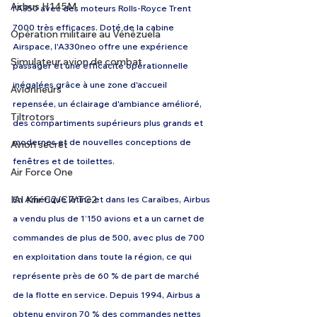
Airbus H145M
l'A350 avec des moteurs Rolls-Royce Trent 
7000 très efficaces. Doté de la cabine 
Opération militaire au Vénézuela
Airspace, l'A330neo offre une expérience 
Simulateur avion de combat
passager et une efficacité opérationnelle 
inégalées grâce à une zone d'accueil 
Avionneurs
repensée, un éclairage d'ambiance amélioré, 
Tiltrotors
des compartiments supérieurs plus grands et 
modernes et de nouvelles conceptions de 
Avion secret
fenêtres et de toilettes. 
Air Force One
IAI Kfir C2/C7/TC2
En Amérique latine et dans les Caraïbes, Airbus 
a vendu plus de 1’150 avions et a un carnet de 
commandes de plus de 500, avec plus de 700 
en exploitation dans toute la région, ce qui 
représente près de 60 % de part de marché 
de la flotte en service. Depuis 1994, Airbus a 
obtenu environ 70 % des commandes nettes 