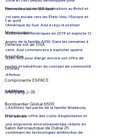
2008 et s'est depuis développée pour 
Formation aéronautique
desservir plus de 150 destinations au Brésil et 
vol sans escale vers les États-Unis, l'Europe et 
1 er avril
l'Amérique du Sud. Azul a reçu le premier 
Motorisation
A330neo des Amériques en 2019 et exploite 12 
avions de la famille A330. Dans les semaines à 
Défense sol-air DSA
venir, Azul commencera à exploiter quatre 
Amphibie
A350-900 pour élargir encore son offre de 
routes et bénéficier du concept de communité 
Drones
d'Airbus. 
Composante ESPACE
L’A330neo
Shenyang J-35
Bombardier Global 6500
L'A330neo fait partie de la famille Widebody 
Fret aérien
d'Airbus, qui offre des coûts d'exploitation et 
une empreinte environnementale réduits en 
Salon Aéronautique de Dubaï 25
combinant les technologies améliorées de 