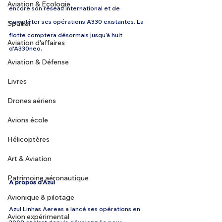
Aviation & Ecologie
encore son réseau international et de 
compléter ses opérations A330 existantes. La 
Spatial
flotte comptera désormais jusqu’à huit 
Aviation d'affaires
d'A330neo. 
Aviation & Défense
Livres
Drones aériens
Avions école
Hélicoptères
Art & Aviation
Patrimoine aéronautique
A propos d’Azul 
Avionique & pilotage
Azul Linhas Aereas a lancé ses opérations en 
Avion expérimental