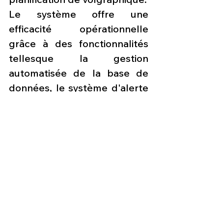
Le système offre une 
efficacité opérationnelle 
grâce à des fonctionnalités 
tellesque la gestion 
automatisée de la base de 
données, le système d'alerte 
del'équipage intégré aux 
listes de contrôle 
procédurales et les 
systèmesd'informations 
météorologiques graphiques 
et sur le trafic activées par 
liaisonde données.
La suite d'autoprotection 