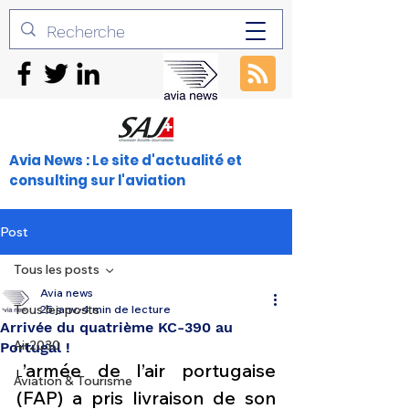
Avia News : Le site d'actualité et
consulting sur l'aviation
Post
Tous les posts
Avia news
Tous les posts
25 janv.
4 min de lecture
Arrivée du quatrième KC-390 au
Air2030
Portugal !
’armée de l’air portugaise 
L
Aviation & Tourisme
(FAP) a pris livraison de son 