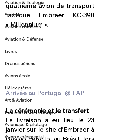
Aviation & Ecologie
quatrième avion de transport 
tactique Embraer KC-390 
Spatial
« Millennium ».
Aviation d'affaires
Aviation & Défense
Livres
Drones aériens
Avions école
Hélicoptères
Arrivée au Portugal @ FAP
Art & Aviation
La cérémonie et le transfert
Patrimoine aéronautique
La livraison a eu lieu le 23 
Avionique & pilotage
janvier sur le site d’Embraer à 
Avion expérimental
Gavião Peixoto, au Brésil, lors 