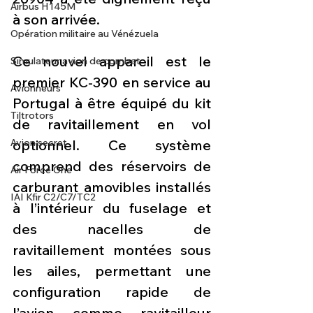
Airbus H145M
à son arrivée.
Opération militaire au Vénézuela
Ce nouvel appareil est le 
Simulateur avion de combat
premier KC-390 en service au 
Avionneurs
Portugal à être équipé du kit 
Tiltrotors
de ravitaillement en vol 
Avion secret
optionnel. Ce système 
comprend des réservoirs de 
Air Force One
carburant amovibles installés 
IAI Kfir C2/C7/TC2
à l’intérieur du fuselage et 
des nacelles de 
ravitaillement montées sous 
les ailes, permettant une 
configuration rapide de 
l’avion comme ravitailleur 