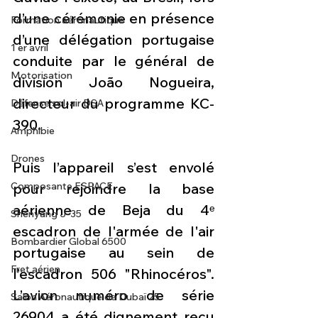
d’une cérémonie en présence 
Formation aéronautique
d’une délégation portugaise 
1 er avril
conduite par le général de 
Motorisation
division João Nogueira, 
directeur du programme KC-
Défense sol-air DSA
390.
Amphibie
Drones
Puis l’appareil s’est envolé 
Composante ESPACE
pour rejoindre la base 
aérienne de Beja du 4ᵉ 
Shenyang J-35
escadron de l'armée de l'air 
Bombardier Global 6500
portugaise au sein de 
Fret aérien
l’escadron 506 "Rhinocéros". 
L’avion numéro de série 
Salon Aéronautique de Dubaï 25
26904 a été dignement reçu 