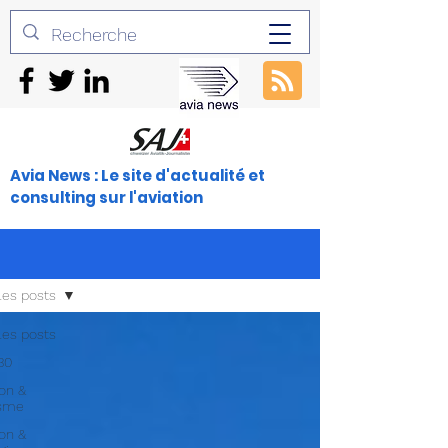
Avia News : Le site d'actualité et
consulting sur l'aviation
les posts
les posts
30
ion &
isme
ion &