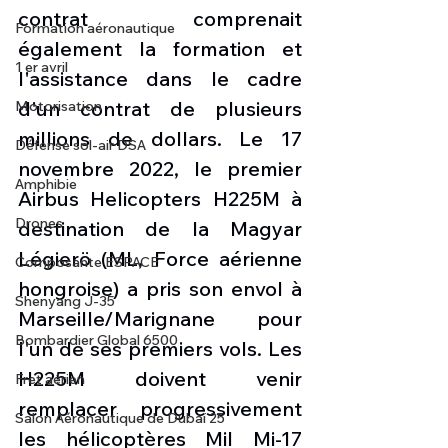
contrat comprenait 
Formation aéronautique
également la formation et 
1 er avril
l'assistance dans le cadre 
d'un contrat de plusieurs 
Motorisation
millions de dollars. Le 17 
Défense sol-air DSA
novembre 2022, le premier 
Amphibie
Airbus Helicopters H225M à 
Drones
destination de la Magyar 
Légierö (ML, Force aérienne 
Composante ESPACE
hongroise) a pris son envol à 
Shenyang J-35
Marseille/Marignane pour 
Bombardier Global 6500
l'un de ses premiers vols. Les 
H225M doivent venir 
Fret aérien
remplacer progressivement 
Salon Aéronautique de Dubaï 25
les hélicoptères Mil Mi-17 