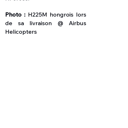
Photo :
 H225M hongrois lors 
de sa livraison @ Airbus 
Helicopters
les nouvelles de l'aviation
Force aérienne hongroise
Airbus H225M
HForces
Hélicoptères
Voir tout
Posts récents