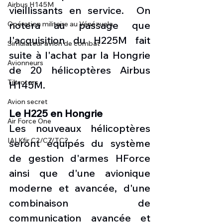
Airbus H145M
vieillissants en service.  On 
notera au passage que 
Opération militaire au Vénézuela
l'acquisition du H225M fait 
Simulateur avion de combat
suite à l'achat par la Hongrie 
Avionneurs
de 20 hélicoptères Airbus 
Tiltrotors
H145M.
Avion secret
Le H225 en Hongrie
Air Force One
Les nouveaux hélicoptères 
IAI Kfir C2/C7/TC2
seront équipés du système 
de gestion d'armes HForce 
ainsi que d'une avionique 
moderne et avancée, d'une 
combinaison de 
communication avancée et 