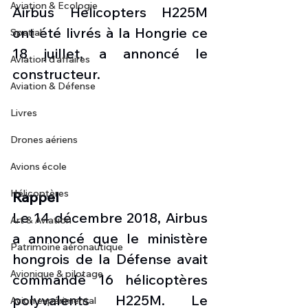
Aviation & Ecologie
Airbus Helicopters H225M 
ont été livrés à la Hongrie ce 
Spatial
18 juillet, a annoncé le 
Aviation d'affaires
constructeur.
Aviation & Défense
Livres
Drones aériens
Avions école
Hélicoptères
Rappel
Le 14 décembre 2018, Airbus 
Art & Aviation
a annoncé que le ministère 
Patrimoine aéronautique
hongrois de la Défense avait 
Avionique & pilotage
commandé 16 hélicoptères 
polyvalents H225M. Le 
Avion expérimental