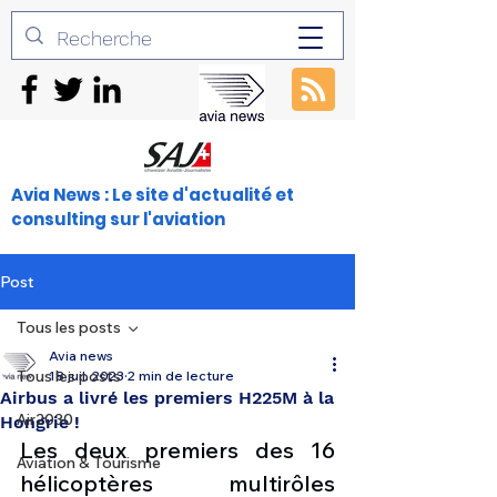
Avia News : Le site d'actualité et
consulting sur l'aviation
Post
Tous les posts
Avia news
Tous les posts
18 juil. 2023
2 min de lecture
Airbus a livré les premiers H225M à la
Air2030
Hongrie !
Les deux premiers des 16 
Aviation & Tourisme
hélicoptères multirôles 